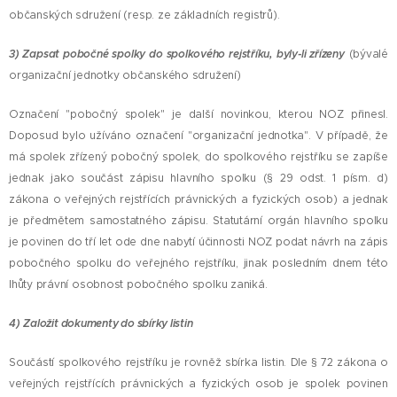
občanských sdružení (resp. ze základních registrů).
3) Z
apsat pobočné spolky do spolkového rejstříku, byly-li zřízeny
(bývalé
organizační jednotky občanského sdružení)
Označení "pobočný spolek" je další novinkou, kterou NOZ přinesl.
Doposud bylo užíváno označení "organizační jednotka". V případě, že
má spolek zřízený pobočný spolek, do spolkového rejstříku se zapíše
jednak jako součást zápisu hlavního spolku (§ 29 odst. 1 písm. d)
zákona o veřejných rejstřících právnických a fyzických osob) a jednak
je předmětem samostatného zápisu. Statutární orgán hlavního spolku
je povinen do tří let ode dne nabytí účinnosti NOZ podat návrh na zápis
pobočného spolku do veřejného rejstříku, jinak posledním dnem této
lhůty právní osobnost pobočného spolku zaniká.
4)
Z
aložit dokumenty do sbírky listin
Součástí spolkového rejstříku je rovněž sbírka listin. Dle § 72 zákona o
veřejných rejstřících právnických a fyzických osob je spolek povinen