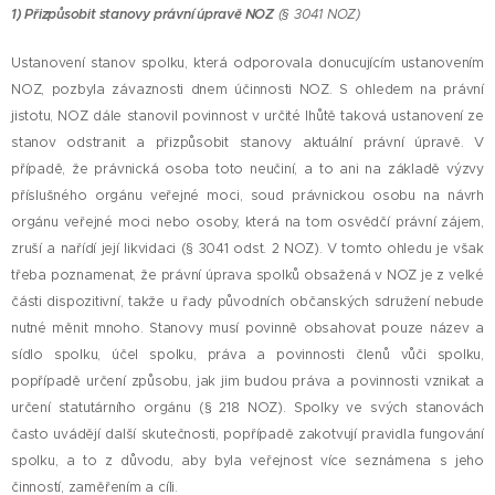
1) P
řizpůsobit stanovy právní úpravě NOZ
(§ 3041 NOZ)
Ustanovení stanov spolku, která odporovala donucujícím ustanovením
NOZ, pozbyla závaznosti dnem účinnosti NOZ. S ohledem na právní
jistotu, NOZ dále stanovil povinnost v určité lhůtě taková ustanovení ze
stanov odstranit a přizpůsobit stanovy aktuální právní úpravě. V
případě, že právnická osoba toto neučiní, a to ani na základě výzvy
příslušného orgánu veřejné moci, soud právnickou osobu na návrh
orgánu veřejné moci nebo osoby, která na tom osvědčí právní zájem,
zruší a nařídí její likvidaci (§ 3041 odst. 2 NOZ). V tomto ohledu je však
třeba poznamenat, že právní úprava spolků obsažená v NOZ je z velké
části dispozitivní, takže u řady původních občanských sdružení nebude
nutné měnit mnoho. Stanovy musí povinně obsahovat pouze název a
sídlo spolku, účel spolku, práva a povinnosti členů vůči spolku,
popřípadě určení způsobu, jak jim budou práva a povinnosti vznikat a
určení statutárního orgánu (§ 218 NOZ). Spolky ve svých stanovách
často uvádějí další skutečnosti, popřípadě zakotvují pravidla fungování
spolku, a to z důvodu, aby byla veřejnost více seznámena s jeho
činností, zaměřením a cíli.