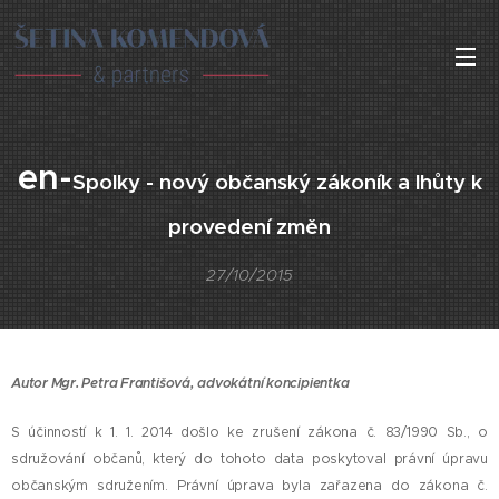
en-
Spolky - nový občanský zákoník a lhůty k
provedení změn
27/10/2015
Autor Mgr. Petra Františová, advokátní koncipientka
S účinností k 1. 1. 2014 došlo ke zrušení zákona č. 83/1990 Sb., o
sdružování občanů, který do tohoto data poskytoval právní úpravu
občanským sdružením. Právní úprava byla zařazena do zákona č.