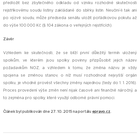
předložit bez zbytečného odkladu od vzniku rozhodné skutečnosti
rejstříkovému soudu listiny zakládané do sbírky listin. Neučiní-li tak ani
po výzvě soudu, může předseda senátu uložit pořádkovou pokutu až
do výše 100.000 Kč (§ 104 zákona o veřejných rejstřících).
Závěr
Vzhledem ke skutečnosti, že se blíží první důležitý termín uložený
spolkům, ve kterém jsou spolky povinny přizpůsobit jejich název
požadavkům NOZ, a vzhledem k tomu, že změna názvu je vždy
spojena se změnou stanov, o níž musí rozhodnout nejvyšší orgán
spolku, je vhodné provést všechny změny najednou (tedy do 1. 1. 2016).
Proces provedení výše změn není nijak časově ani finančně náročný, a
to zejména pro spolky, které využijí odborné právní pomoci.
Článek byl publikován dne 27. 10. 2015 na portálu
epravo.cz
.