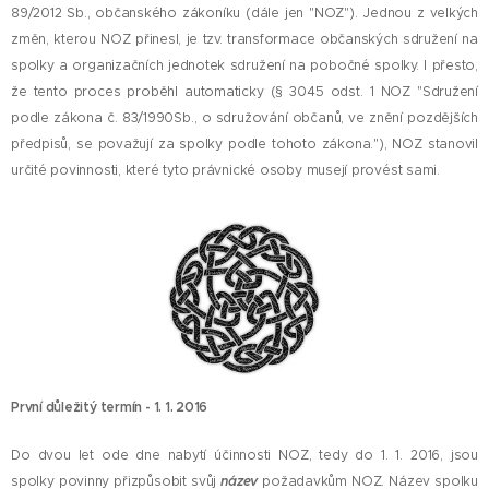
89/2012 Sb., občanského zákoníku (dále jen "NOZ"). Jednou z velkých
změn, kterou NOZ přinesl, je tzv. transformace občanských sdružení na
spolky a organizačních jednotek sdružení na pobočné spolky. I přesto,
že tento proces proběhl automaticky (§ 3045 odst. 1 NOZ "Sdružení
podle zákona č. 83/1990Sb., o sdružování občanů, ve znění pozdějších
předpisů, se považují za spolky podle tohoto zákona."), NOZ stanovil
určité povinnosti, které tyto právnické osoby musejí provést sami.
První důležitý termín - 1. 1. 2016
Do dvou let ode dne nabytí účinnosti NOZ, tedy do 1. 1. 2016, jsou
spolky povinny přizpůsobit svůj
název
požadavkům NOZ. Název spolku