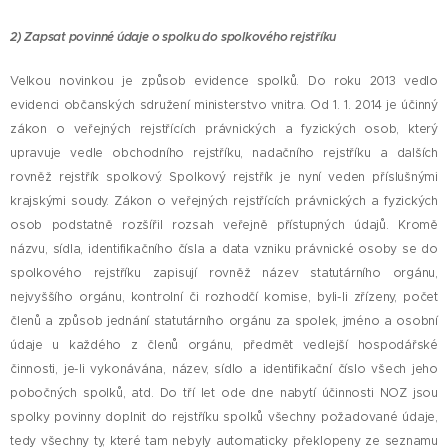
2) Z
apsat povinné údaje o spolku do spolkového rejstříku
Velkou novinkou je způsob evidence spolků. Do roku 2013 vedlo
evidenci občanských sdružení ministerstvo vnitra. Od 1. 1. 2014 je účinný
zákon o veřejných rejstřících právnických a fyzických osob, který
upravuje vedle obchodního rejstříku, nadačního rejstříku a dalších
rovněž rejstřík spolkový. Spolkový rejstřík je nyní veden příslušnými
krajskými soudy. Zákon o veřejných rejstřících právnických a fyzických
osob podstatně rozšířil rozsah veřejně přístupných údajů. Kromě
názvu, sídla, identifikačního čísla a data vzniku právnické osoby se do
spolkového rejstříku zapisují rovněž název statutárního orgánu,
nejvyššího orgánu, kontrolní či rozhodčí komise, byli-li zřízeny, počet
členů a způsob jednání statutárního orgánu za spolek, jméno a osobní
údaje u každého z členů orgánu, předmět vedlejší hospodářské
činnosti, je-li vykonávána, název, sídlo a identifikační číslo všech jeho
pobočných spolků, atd. Do tří let ode dne nabytí účinnosti NOZ jsou
spolky povinny doplnit do rejstříku spolků všechny požadované údaje,
tedy všechny ty, které tam nebyly automaticky překlopeny ze seznamu