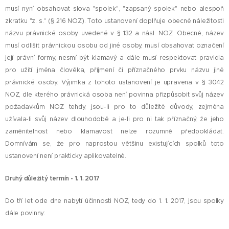
musí nyní obsahovat slova "spolek", "zapsaný spolek" nebo alespoň
zkratku "z. s." (§ 216 NOZ). Toto ustanovení doplňuje obecné náležitosti
názvu právnické osoby uvedené v § 132 a násl. NOZ. Obecně, název
musí odlišit právnickou osobu od jiné osoby, musí obsahovat označení
její právní formy, nesmí být klamavý a dále musí respektovat pravidla
pro užití jména člověka, příjmení či příznačného prvku názvu jiné
právnické osoby. Výjimka z tohoto ustanovení je upravena v § 3042
NOZ, dle kterého právnická osoba není povinna přizpůsobit svůj název
požadavkům NOZ tehdy, jsou-li pro to důležité důvody, zejména
užívala-li svůj název dlouhodobě a je-li pro ni tak příznačný, že jeho
zaměnitelnost nebo klamavost nelze rozumně předpokládat.
Domnívám se, že pro naprostou většinu existujících spolků toto
ustanovení není prakticky aplikovatelné.
Druhý důležitý termín - 1. 1. 2017
Do tří let ode dne nabytí účinnosti NOZ, tedy do 1. 1. 2017, jsou spolky
dále povinny: