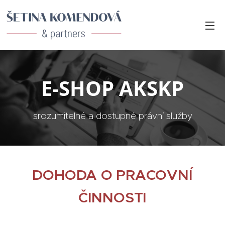
E-SHOP AKSKP
srozumitelné a dostupné právní služby
DOHODA O PRACOVNÍ
ČINNOSTI