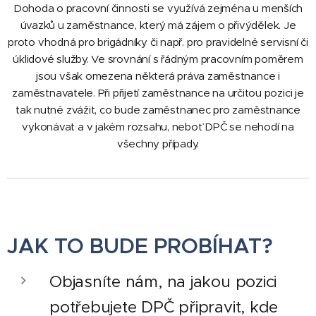
Dohoda o pracovní činnosti se využívá zejména u menších
úvazků u zaměstnance, který má zájem o přivýdělek. Je
proto vhodná pro brigádníky či např. pro pravidelné servisní či
úklidové služby. Ve srovnání s řádným pracovním poměrem
jsou však omezena některá práva zaměstnance i
zaměstnavatele. Při přijetí zaměstnance na určitou pozici je
tak nutné zvážit, co bude zaměstnanec pro zaměstnance
vykonávat a v jakém rozsahu, neboť DPČ se nehodí na
všechny případy.
JAK TO BUDE PROBÍHAT?
Objasníte nám, na jakou pozici
potřebujete DPČ připravit, kde