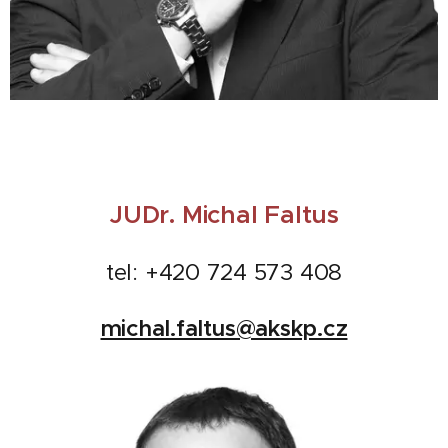
JUDr. Michal Falt
us
tel: +420 724 573 408
michal.faltus@akskp.cz