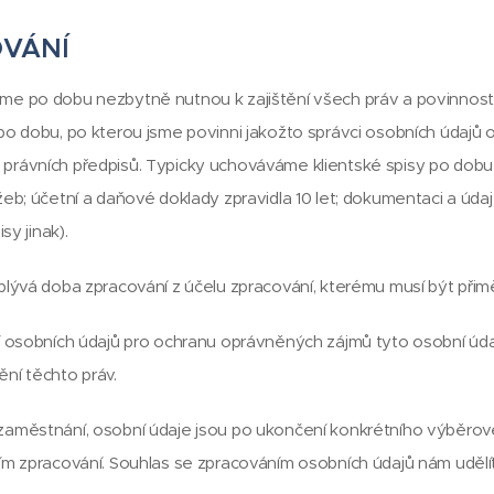
VÁNÍ
e po dobu nezbytně nutnou k zajištění všech práv a povinností
po dobu, po kterou jsme povinni jakožto správci osobních údajů
rávních předpisů. Typicky uchováváme klientské spisy po dobu 
eb; účetní a daňové doklady zpravidla 10 let; dokumentaci a úda
sy jinak).
plývá doba zpracování z účelu zpracování, kterému musí být přim
tí osobních údajů pro ochranu oprávněných zájmů tyto osobní ú
ní těchto práv.
zaměstnání, osobní údaje jsou po ukončení konkrétního výběrov
ím zpracování. Souhlas se zpracováním osobních údajů nám udělít