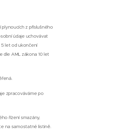
 plynoucích z příslušného
 osobní údaje uchovávat
5 let od ukončení
je dle AML zákona 10 let
ěřená.
daje zpracováváme po
ého řízení smazány,
e na samostatné listině.