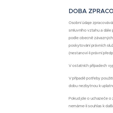
DOBA ZPRACO
Osobní údaje zpracovávám
smluvního vztahu a dále 
podle obecně závazných p
poskytování právních služ
(nestanoví-li právní předpi
V ostatních případech vy
V případě potřeby použi
dobu nezbytnou k uplatně
Pokud jde o uchazeče o 
nemáme-li souhlas k dalš