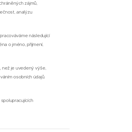
 chráněných zájmů,
pečnost, analýzu
pracováváme následující
na o jméno, příjmení,
, než je uvedený výše,
ováním osobních údajů.
spolupracujících