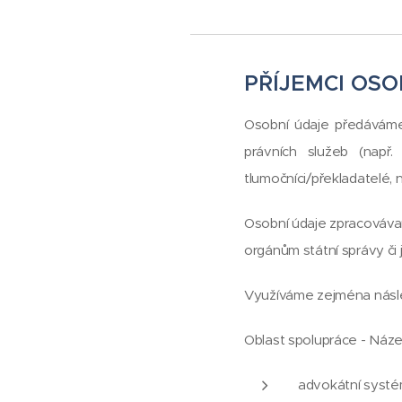
PŘÍJEMCI OS
Osobní údaje předává
právních služeb (např. 
tlumočníci/překladatelé, 
Osobní údaje zpracovávan
orgánům státní správy či
Využíváme zejména násle
Oblast spolupráce - Náz
advokátní systé