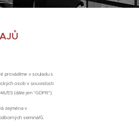
DAJŮ
ré provádíme v souladu s
ických osob v souvislosti
46/ES (dále jen "GDPR").
ívá zejména v
 odborných seminářů.