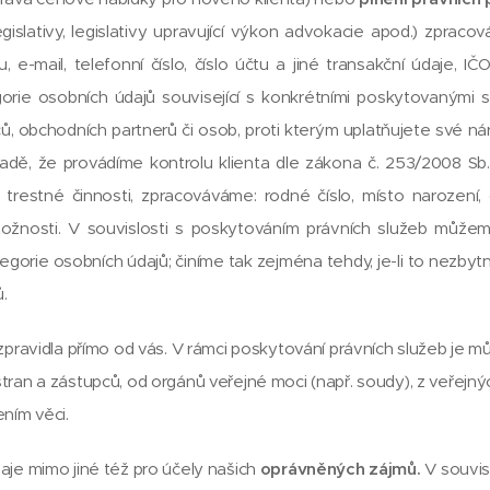
gislativy, legislativy upravující výkon advokacie apod.) zpra
u, e-mail, telefonní číslo, číslo účtu a jiné transakční údaje, IČ
gorie osobních údajů související s konkrétními poskytovanými 
, obchodních partnerů či osob, proti kterým uplatňujete své náro
padě, že provádíme kontrolu klienta dle zákona č. 253/2008 Sb
z trestné činnosti, zpracováváme: rodné číslo, místo narození, 
ožnosti. V souvislosti s poskytováním právních služeb můž
tegorie osobních údajů; činíme tak zejména tehdy, je-li to nezby
.
pravidla přímo od vás. V rámci poskytování právních služeb je 
tistran a zástupců, od orgánů veřejné moci (např. soudy), z veřejnýc
ením věci.
je mimo jiné též pro účely našich
oprávněných zájmů.
V souvis