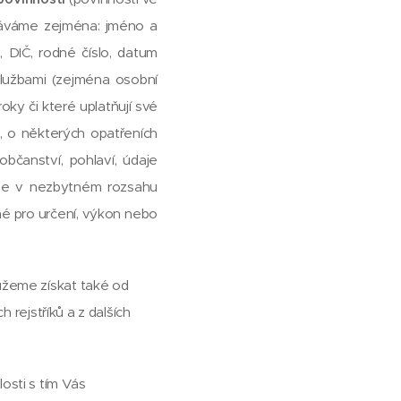
cováváme zejména: jméno a
O, DIČ, rodné číslo, datum
službami (zejména osobní
ky či které uplatňují své
., o některých opatřeních
občanství, pohlaví, údaje
eme v nezbytném rozsahu
tné pro určení, výkon nebo
můžeme získat také od
h rejstříků a z dalších
losti s tím Vás