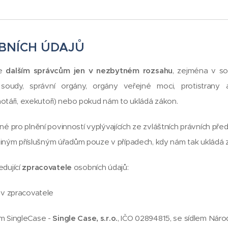
OBNÍCH ÚDAJŮ
me
dalším správcům jen v nezbytném rozsahu
, zejména v so
soudy, správní orgány, orgány veřejné moci, protistrany a 
notáři, exekutoři) nebo pokud nám to ukládá zákon.
é pro plnění povinností vyplývajících ze zvláštních právních př
 jiným příslušným úřadům pouze v případech, kdy nám tak ukládá 
dující
zpracovatele
osobních údajů:
ev zpracovatele
m SingleCase -
Single Case, s.r.o.
, IČO 02894815, se sídlem Náro