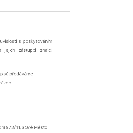
uvislosti s poskytováním
jejich zástupci, znalci,
edpisů předáváme
zákon.
dní 973/41, Staré Město,