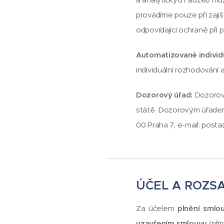
provádíme pouze při zajiš
odpovídající ochraně při
Automatizované individ
individuální rozhodování a
Dozorový úřad:
Dozorový
státě. Dozorovým úřadem 
00 Praha 7, e-mail: posta
ÚČEL A ROZS
Za účelem
plnění smlo
uzavřením smlouvy
(pří