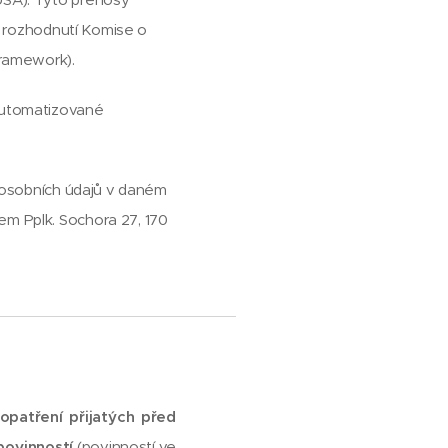
dě rozhodnutí Komise o
Framework).
automatizované
 osobních údajů v daném
em Pplk. Sochora 27, 170
opatření přijatých před
povinností
(povinností ve