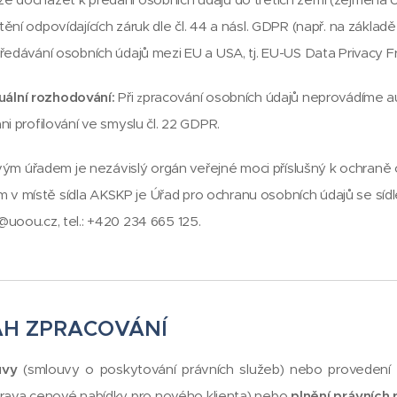
tění odpovídajících záruk dle čl. 44 a násl. GDPR (např. na zákla
 předávání osobních údajů mezi EU a USA, tj. EU-US Data Privacy 
uální rozhodování:
Při
pracování osobních údajů neprovádíme 
z
ni profilování ve smyslu čl. 22 GDPR.
m úřadem je nezávislý orgán veřejné moci příslušný k ochraně
v místě sídla AKSKP je Úřad pro ochranu osobních údajů se sídl
@uoou.cz, tel.: +420 234 665 125.
AH ZPRACOVÁNÍ
uvy
(smlouvy o poskytování právních služeb) nebo provedení
prava cenové nabídky pro nového klienta) nebo
plnění právních 