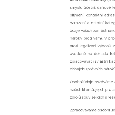
smyslu účetní, daňové le
příjmení, kontaktní adres
narození a ostatní kate
údaje vašich zaměstnanců
nároky proti vám). V pří
proti legalizaci výnosů 
uvedené na dokladu tot
zpracovávat i zvláštní ka
obhajobu právních nároků
Osobní údaje získáváme z
našich klientů, jejich pro
zdrojů souvisejících s řeš
Zpracováváme osobní úda