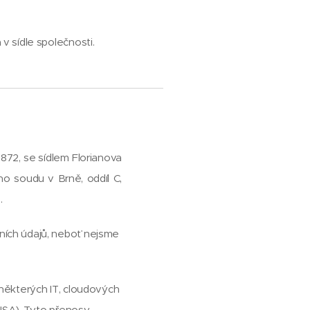
 sídle společnosti.
872, se sídlem Florianova
ho soudu v Brně, oddíl C,
.
ích údajů, neboť nejsme
některých IT, cloudových
USA). Tyto přenosy