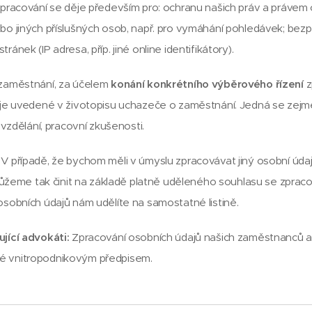
pracování se děje především pro: ochranu našich práv a právem
o jiných příslušných osob, např. pro vymáhání pohledávek; bez
nek (IP adresa, příp. jiné online identifikátory).
zaměstnání, za účelem
konání konkrétního výběrového řízení
z
je uvedené v životopisu uchazeče o zaměstnání. Jedná se zejmé
 vzdělání, pracovní zkušenosti.
V případě, že bychom měli v úmyslu zpracovávat jiný osobní údaj
 můžeme tak činit na základě platně uděleného souhlasu se zprac
sobních údajů nám udělíte na samostatné listině.
jící advokáti:
Zpracování osobních údajů našich zaměstnanců a 
 vnitropodnikovým předpisem.