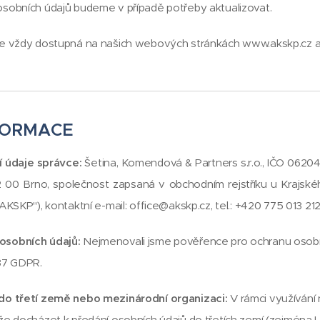
osobních údajů budeme v případě potřeby aktualizovat.
e vždy dostupná na našich webových stránkách www.akskp.cz a v
FORMACE
í údaje správce:
Šetina, Komendová & Partners s.r.o., IČO 06204
2 00 Brno, společnost zapsaná v obchodním rejstříku u Krajské
AKSKP"), kontaktní e-mail: office@akskp.cz, tel.: +420 775 013 212
osobních údajů:
Nejmenovali jsme pověřence pro ochranu osobn
 37 GDPR.
do třetí země nebo mezinárodní organizaci:
V rámci využívání 
že docházet k předání osobních údajů do třetích zemí (zejména 