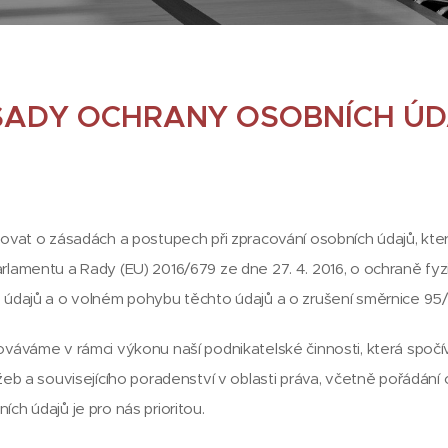
ADY OCHRANY OSOBNÍCH Ú
ovat o zásadách a postupech při zpracování osobních údajů, kte
lamentu a Rady (EU) 2016/679 ze dne 27. 4. 2016, o ochraně fyz
údajů a o volném pohybu těchto údajů a o zrušení směrnice 95/
váváme v rámci výkonu naší podnikatelské činnosti, která spoč
žeb a souvisejícího poradenství v oblasti práva, včetně pořádání
ch údajů je pro nás prioritou.