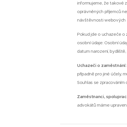
informujeme, že takové z
oprávněných příjemců neb
návštěvnosti webových strá
Pokud jde o uchazeče o 
osobní údaje: Osobní úda
datum narození, bydliště,
Uchazeči o zaměstnání:
případně pro jiné účely,
Souhlas se zpracováním o
Zaměstnanci, spolupracu
advokátů máme upravené