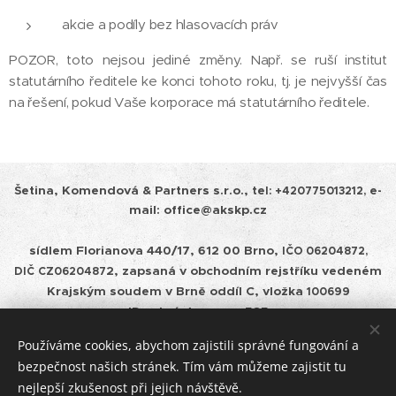
akcie a podíly bez hlasovacích práv
POZOR, toto nejsou jediné změny. Např. se ruší institut
statutárního ředitele ke konci tohoto roku, tj. je nejvyšší čas
na řešení, pokud Vaše korporace má statutárního ředitele.
Šetina, Komendová & Partners s.r.o.,
tel:
+420775013212, e-
mail: office@akskp.cz
sídlem Florianova 440/17, 612 00 Brno,
IČO 06204872,
2, zapsaná v obchodním rejstříku vedeném
DIČ
CZ0620487
Krajským soudem v
Brně oddíl C, vložka
100699
ID schránky: cepm585
Používáme cookies, abychom zajistili správné fungování a
Zásady ochrany osobních údajů a pravidla cookies
bezpečnost našich stránek. Tím vám můžeme zajistit tu
nejlepší zkušenost při jejich návštěvě.