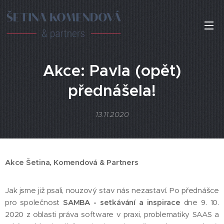
Akce: Pavla (opět)
přednášela!
13.11.2020
Akce Šetina, Komendová & Partners
Jak jsme již psali, nouzový stav nás nezastaví. Po přednášce
pro společnost
SAMBA - setkávání a inspirace
dne 9. 10.
2020 z oblasti práva software v praxi, problematiky SAAS a