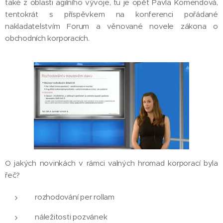
také z oblasti agilního vývoje, tu je opět Pavla Komendová,
tentokrát s příspěvkem na konferenci pořádané
nakladatelstvím Forum a věnované novele zákona o
obchodních korporacích.
O jakých novinkách v rámci valných hromad korporací byla
řeč?
rozhodování per rollam
náležitosti pozvánek