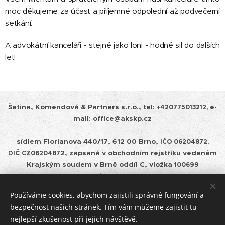
moc děkujeme za účast a příjemné odpolední až podvečerní
setkání.
A advokátní kanceláři - stejně jako loni - hodně sil do dalších
let!
Šetina, Komendová & Partners s.r.o.,
tel:
+420775013212, e-
mail: office@akskp.cz
sídlem Florianova 440/17, 612 00 Brno,
IČO 06204872,
2, zapsaná v obchodním rejstříku vedeném
DIČ
CZ0620487
Krajským soudem v
Brně oddíl C, vložka
100699
ID schránky: cepm585
Používáme cookies, abychom zajistili správné fungování a
Zásady ochrany osobních údajů a pravidla cookies
bezpečnost našich stránek. Tím vám můžeme zajistit tu
nejlepší zkušenost při jejich návštěvě.