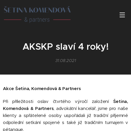
AKSKP slaví 4 roky!
31.08.2021
Akce Šetina, Komendová & Partners
Při příležitosti oslav čtvrtého výročí založení
Šetina,
Komendová & Partners
, advokátní kancelář, jsme pro naše
klienty a spřátelené osoby uspořádali již tradiční příjemné
odpolední setkání spojené s také již tradičním turnajem v
pétanque.