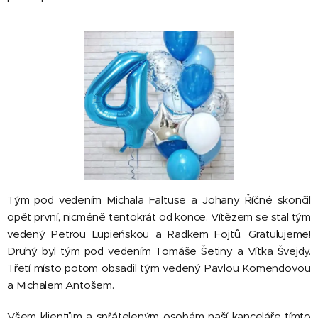
Tým pod vedením Michala Faltuse a Johany Říčné skončil
opět první, nicméně tentokrát od konce. Vítězem se stal tým
vedený Petrou Lupieńskou a Radkem Fojtů. Gratulujeme!
Druhý byl tým pod vedením Tomáše Šetiny a Vítka Švejdy.
Třetí místo potom obsadil tým vedený Pavlou Komendovou
a Michalem Antošem.
Všem klientům a spřáteleným osobám naší kanceláře tímto