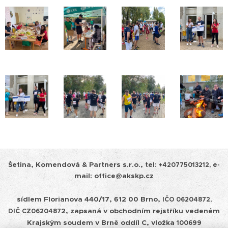
Šetina, Komendová & Partners s.r.o.,
tel:
+420775013212, e-
mail: office@akskp.cz
sídlem Florianova 440/17, 612 00 Brno,
IČO 06204872,
2, zapsaná v obchodním rejstříku vedeném
DIČ
CZ0620487
Krajským soudem v
Brně oddíl C, vložka
100699