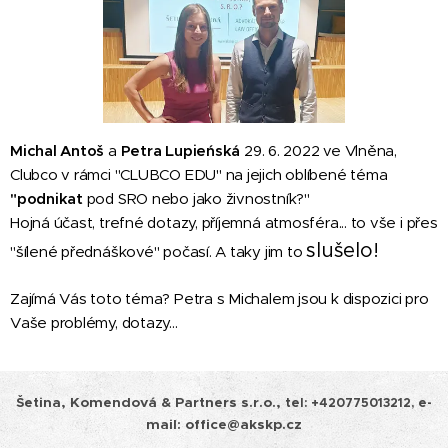
Michal Antoš
a
Petra Lupieńská
29. 6. 2022 ve Vlněna,
Clubco v rámci "CLUBCO EDU" na jejich oblíbené téma
"podnikat
pod SRO nebo jako živnostník?"
Hojná účast, trefné dotazy, příjemná atmosféra... to vše i přes
slušelo!
"šílené přednáškové" počasí. A taky jim to
Zajímá Vás toto téma? Petra s Michalem jsou k dispozici pro
Vaše problémy, dotazy...
Šetina, Komendová & Partners s.r.o.,
tel:
+420775013212, e-
mail: office@akskp.cz