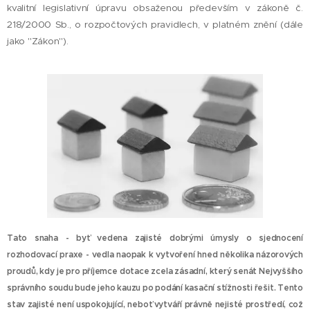
kvalitní legislativní úpravu obsaženou především v zákoně č.
218/2000 Sb., o rozpočtových pravidlech, v platném znění (dále
jako "Zákon").
Tato snaha - byť vedena zajisté dobrými úmysly o sjednocení
rozhodovací praxe - vedla naopak k vytvoření hned několika názorových
proudů, kdy je pro příjemce dotace zcela zásadní, který senát Nejvyššího
správního soudu bude jeho kauzu po podání kasační stížnosti řešit. Tento
stav zajisté není uspokojující, neboť vytváří právně nejisté prostředí, což