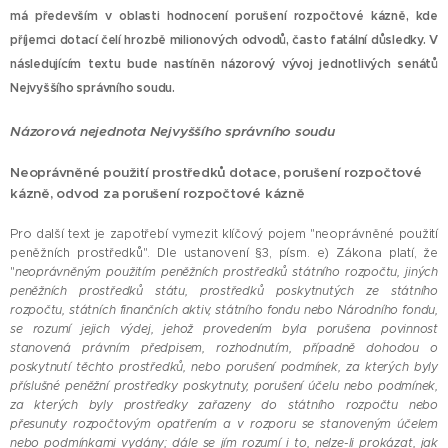
má především v oblasti hodnocení porušení rozpočtové kázně, kde
příjemci dotací čelí hrozbě milionových odvodů, často fatální důsledky. V
následujícím textu bude nastíněn názorový vývoj jednotlivých senátů
Nejvyššího správního soudu.
Názorová nejednota Nejvyššího správního soudu
Neoprávněné použití prostředků dotace, porušení rozpočtové
kázně, odvod za porušení rozpočtové kázně
Pro další text je zapotřebí vymezit klíčový pojem "neoprávněné použití
peněžních prostředků". Dle ustanovení §3, písm. e) Zákona platí, že
"
neoprávněným použitím peněžních prostředků státního rozpočtu, jiných
peněžních prostředků státu, prostředků poskytnutých ze státního
rozpočtu, státních finančních aktiv, státního fondu nebo Národního fondu,
se rozumí jejich výdej, jehož provedením byla porušena povinnost
stanovená právním předpisem, rozhodnutím, případně dohodou o
poskytnutí těchto prostředků, nebo porušení podmínek, za kterých byly
příslušné peněžní prostředky poskytnuty, porušení účelu nebo podmínek,
za kterých byly prostředky zařazeny do státního rozpočtu nebo
přesunuty rozpočtovým opatřením a v rozporu se stanoveným účelem
nebo podmínkami vydány; dále se jím rozumí i to, nelze-li prokázat, jak