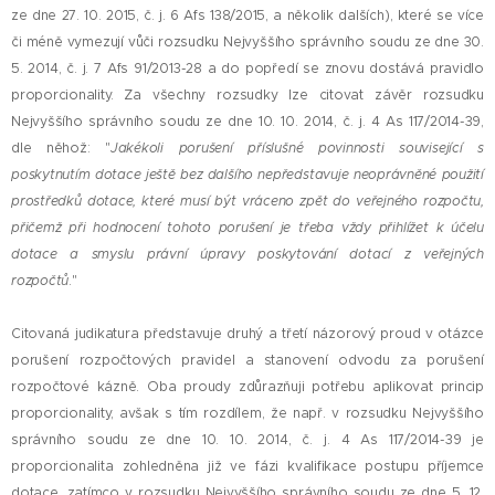
ze dne 27. 10. 2015, č. j. 6 Afs 138/2015, a několik dalších), které se více
či méně vymezují vůči rozsudku Nejvyššího správního soudu ze dne 30.
5. 2014, č. j. 7 Afs 91/2013-28 a do popředí se znovu dostává pravidlo
proporcionality. Za všechny rozsudky lze citovat závěr rozsudku
Nejvyššího správního soudu ze dne 10. 10. 2014, č. j. 4 As 117/2014-39,
dle něhož: "
Jakékoli porušení příslušné povinnosti související s
poskytnutím dotace ještě bez dalšího nepředstavuje neoprávněné použití
prostředků dotace, které musí být vráceno zpět do veřejného rozpočtu,
přičemž při hodnocení tohoto porušení je třeba vždy přihlížet k účelu
dotace a smyslu právní úpravy poskytování dotací z veřejných
rozpočtů
."
Citovaná judikatura představuje druhý a třetí názorový proud v otázce
porušení rozpočtových pravidel a stanovení odvodu za porušení
rozpočtové kázně. Oba proudy zdůrazňuji potřebu aplikovat princip
proporcionality, avšak s tím rozdílem, že např. v rozsudku Nejvyššího
správního soudu ze dne 10. 10. 2014, č. j. 4 As 117/2014-39 je
proporcionalita zohledněna již ve fázi kvalifikace postupu příjemce
dotace, zatímco v rozsudku Nejvyššího správního soudu ze dne 5. 12.