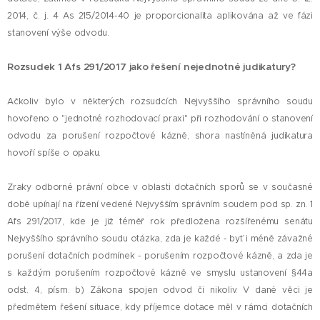
2014, č. j. 4 As 215/2014-40 je proporcionalita aplikována až ve fázi
stanovení výše odvodu.
Rozsudek 1 Afs 291/2017 jako řešení nejednotné judikatury?
Ačkoliv bylo v některých rozsudcích Nejvyššího správního soudu
hovořeno o "jednotné rozhodovací praxi" při rozhodování o stanovení
odvodu za porušení rozpočtové kázně, shora nastíněná judikatura
hovoří spíše o opaku.
Zraky odborné právní obce v oblasti dotačních sporů se v současné
době upínají na řízení vedené Nejvyšším správním soudem pod sp. zn. 1
Afs 291/2017, kde je již téměř rok předložena rozšířenému senátu
Nejvyššího správního soudu otázka, zda je každé - byť i méně závažné
porušení dotačních podmínek - porušením rozpočtové kázně, a zda je
s každým porušením rozpočtové kázně ve smyslu ustanovení §44a
odst. 4, písm. b) Zákona spojen odvod či nikoliv. V dané věci je
předmětem řešení situace, kdy příjemce dotace měl v rámci dotačních