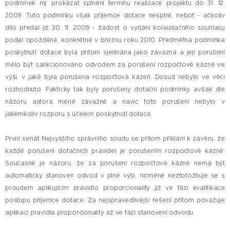
podmínek mj. prokázat splnění termínu realizace projektu do 31. 12.
2009. Tuto podmínku však příjemce dotace nesplnil, neboť - ačkoliv
dílo předal již 30. 11. 2009 - žádost o vydání kolaudačního souhlasu
podal opožděně, konkrétně v březnu roku 2010. Předmětná podmínka
poskytnutí dotace byla přitom sjednána jako závazná a její porušení
mělo být sankcionováno odvodem za porušení rozpočtové kázně ve
výši, v jaké byla porušena rozpočtová kázeň. Dosud nebylo ve věci
rozhodnuto. Fakticky tak byly porušeny dotační podmínky, avšak dle
názoru autora méně závažně a navíc toto porušení nebylo v
jakémkoliv rozporu s účelem poskytnutí dotace.
První senát Nejvyššího správního soudu se přitom přiklání k závěru, že
každé porušení dotačních pravidel je porušením rozpočtové kázně.
Současně je názoru, že za porušení rozpočtové kázně nemá být
automaticky stanoven odvod v plné výši, nicméně neztotožňuje se s
proudem aplikujícím pravidlo proporcionality již ve fázi kvalifikace
postupu příjemce dotace. Za nejspravedlivější řešení přitom považuje
aplikaci pravidla proporcionality až ve fázi stanovení odvodu.