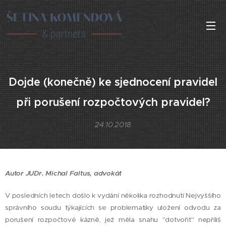
Dojde (konečně) ke sjednocení pravidel
při porušení rozpočtových pravidel?
24.10.2018
Autor JUDr. Michal Faltus, advokát
V posledních letech došlo k vydání několika rozhodnutí Nejvyššího
správního soudu týkajících se problematiky uložení odvodu za
porušení rozpočtové kázně, jež měla snahu "dotvořit" nepříliš