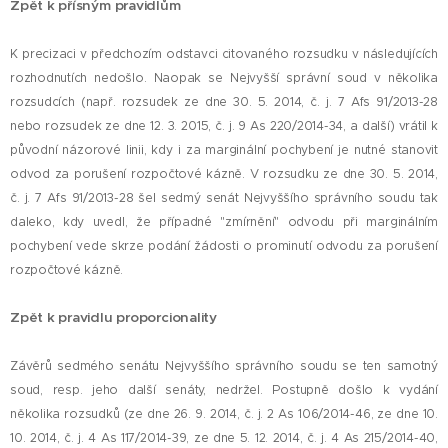
Zpět k přísným pravidlům
K precizaci v předchozím odstavci citovaného rozsudku v následujících
rozhodnutích nedošlo. Naopak se Nejvyšší správní soud v několika
rozsudcích (např. rozsudek ze dne 30. 5. 2014, č. j. 7 Afs 91/2013-28
nebo rozsudek ze dne 12. 3. 2015, č. j. 9 As 220/2014-34, a další) vrátil k
původní názorové linii, kdy i za marginální pochybení je nutné stanovit
odvod za porušení rozpočtové kázně. V rozsudku ze dne 30. 5. 2014,
č. j. 7 Afs 91/2013-28 šel sedmý senát Nejvyššího správního soudu tak
daleko, kdy uvedl, že případné "zmírnění" odvodu při marginálním
pochybení vede skrze podání žádosti o prominutí odvodu za porušení
rozpočtové kázně.
Zpět k pravidlu proporcionality
Závěrů sedmého senátu Nejvyššího správního soudu se ten samotný
soud, resp. jeho další senáty, nedržel. Postupně došlo k vydání
několika rozsudků (ze dne 26. 9. 2014, č. j. 2 As 106/2014-46, ze dne 10.
10. 2014, č. j. 4 As 117/2014-39, ze dne 5. 12. 2014, č. j. 4 As 215/2014-40,