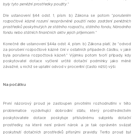
byly tyto peněžní prostředky použity
."
Dle ustanovení §44 odst. 1, písm. b) Zákona se potom "
porušením
rozpočtové kázně rozumí neoprávněné použití nebo zadržení peněžních
prostředků poskytnutých ze státního rozpočtu, státního fondu, Národního
fondu nebo státních finančních aktiv jejich příjemcem
."
Konečně dle ustanovení §44a odst. 4, písm. b) Zákona platí, že "odvod
za porušení rozpočtové kázně činí v ostatních případech částku, v jaké
byla porušena rozpočtová kázeň." Výjimku potom tvoří případy, kdy
poskytovatel dotace vyčlenil určité dotační podmínky jako méně
závažné, u nichž se uplatní odvod v procentní (často nižší) výši.
Na počátku
První názorový proud je zastoupen prvotními rozhodnutími v této
problematice vyzdvihující dobrodiní státu, který prostřednictvím
poskytovatele dotace poskytuje příslušnému subjektu dotační
prostředky, na které není právní nárok a je tak oprávněn svázat
poskytnutí dotačních prostředků přísnými pravidly. Tento proud byl