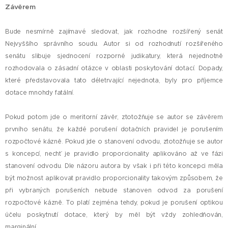
Závěrem
Bude nesmírně zajímavé sledovat, jak rozhodne rozšířený senát
Nejvyššího správního soudu. Autor si od rozhodnutí rozšířeného
senátu slibuje sjednocení rozporné judikatury, která nejednotně
rozhodovala o zásadní otázce v oblasti poskytování dotací. Dopady,
které představovala tato déletrvající nejednota, byly pro příjemce
dotace mnohdy fatální.
Pokud potom jde o meritorní závěr, ztotožňuje se autor se závěrem
prvního senátu, že každé porušení dotačních pravidel je porušením
rozpočtové kázně. Pokud jde o stanovení odvodu, ztotožňuje se autor
s koncepcí, nechť je pravidlo proporcionality aplikováno až ve fázi
stanovení odvodu. Dle názoru autora by však i při této koncepci měla
být možnost aplikovat pravidlo proporcionality takovým způsobem, že
při vybraných porušeních nebude stanoven odvod za porušení
rozpočtové kázně. To platí zejména tehdy, pokud je porušení optikou
účelu poskytnutí dotace, který by měl být vždy zohledňován,
marginální.