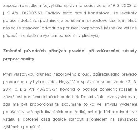
započat rozsudkem Nejvyššího správního soudu ze dne 19. 3. 2008, č.
j. 9 Afs 113/2007-63. Fakticky tento proud konstatoval, že jakékoliv
porušení dotačních podmínek je porušením rozpočtové kázně, u něhož
následuje stanovení odvodu za porušení rozpočtové kázně (ve většině
případů - nehledě na význam porušení - v plné výši).
Zmírnění původních přísných pravidel při zdůraznění zásady
proporcionality
První vlaštovkou druhého názorového proudu zdůrazňujícího pravidlo
proporcionality byl rozsudek Nejvyššího správního soudu ze dne 31. 3.
2014, č. j. 2 Afs 49/2013-34 hovořící o potřebě zohlednit rozsah a
závažnost porušení dotačních podmínek. Dosud však nelze vysledovat,
zda má být proporcionalita zkoumána toliko ve smyslu vyčlenění
porušení zasažených finančních prostředků, nebo je třeba odvod i ve
vztahu k dotčené části dotace stanovit s ohledem na závažnost
zjištěného porušení.