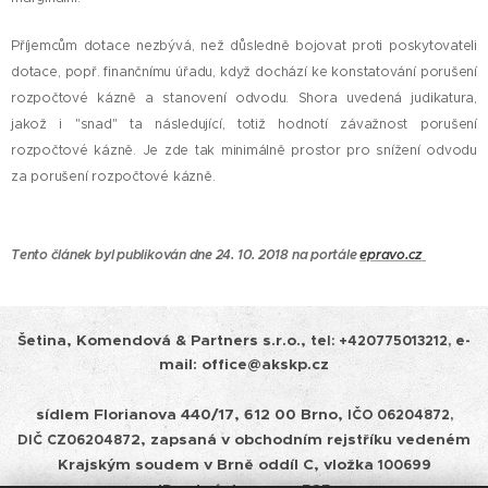
Příjemcům dotace nezbývá, než důsledně bojovat proti poskytovateli
dotace, popř. finančnímu úřadu, když dochází ke konstatování porušení
rozpočtové kázně a stanovení odvodu. Shora uvedená judikatura,
jakož i "snad" ta následující, totiž hodnotí závažnost porušení
rozpočtové kázně. Je zde tak minimálně prostor pro snížení odvodu
za porušení rozpočtové kázně.
Tento článek byl publikován dne 24. 10. 2018 na portále
epravo.cz
Šetina, Komendová & Partners s.r.o.,
tel:
+420775013212, e-
mail: office@akskp.cz
sídlem Florianova 440/17, 612 00 Brno,
IČO 06204872,
2, zapsaná v obchodním rejstříku vedeném
DIČ
CZ0620487
Krajským soudem v
Brně oddíl C, vložka
100699