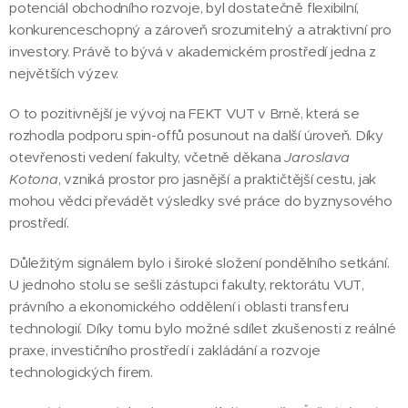
potenciál obchodního rozvoje, byl dostatečně flexibilní,
konkurenceschopný a zároveň srozumitelný a atraktivní pro
investory. Právě to bývá v akademickém prostředí jedna z
největších výzev.
O to pozitivnější je vývoj na FEKT VUT v Brně, která se
rozhodla podporu spin-offů posunout na další úroveň. Díky
otevřenosti vedení fakulty, včetně děkana
Jaroslava
Kotona
, vzniká prostor pro jasnější a praktičtější cestu, jak
mohou vědci převádět výsledky své práce do byznysového
prostředí.
Důležitým signálem bylo i široké složení pondělního setkání.
U jednoho stolu se sešli zástupci fakulty, rektorátu VUT,
právního a ekonomického oddělení i oblasti transferu
technologií. Díky tomu bylo možné sdílet zkušenosti z reálné
praxe, investičního prostředí i zakládání a rozvoje
technologických firem.