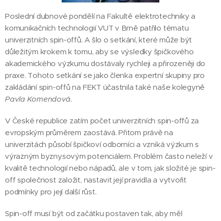
Poslední dubnové pondělí na Fakultě elektrotechniky a
komunikačních technologií VUT v Brně patřilo tématu
univerzitních spin-offů. A šlo o setkání, které může být
důležitým krokem k tomu, aby se výsledky špičkového
akademického výzkumu dostávaly rychleji a přirozeněji do
praxe. Tohoto setkání se jako členka expertní skupiny pro
zakládání spin-offů na FEKT účastnila také naše kolegyně
Pavla Komendová.
V České republice zatím počet univerzitních spin-offů za
evropským průměrem zaostává. Přitom právě na
univerzitách působí špičkoví odborníci a vzniká výzkum s
výrazným byznysovým potenciálem. Problém často neleží v
kvalitě technologií nebo nápadů, ale v tom, jak složité je spin-
off společnost založit, nastavit její pravidla a vytvořit
podmínky pro její další růst.
Spin-off musí být od začátku postaven tak, aby měl