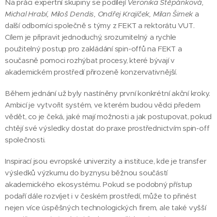
Na práci expertní skupiny se podílejí
V
eronika Štěpánková,
Michal Hrabí, Miloš Dendis, Ondřej Krajíček, Milan Šimek
a
další odborníci společně s týmy z FEKT a rektorátu VUT.
Cílem je připravit jednoduchý, srozumitelný a rychle
použitelný postup pro zakládání spin-offů na FEKT a
současně pomoci rozhýbat procesy, které bývají v
akademickém prostředí přirozeně konzervativnější.
Během jednání už byly nastíněny první konkrétní akční kroky.
Ambicí je vytvořit systém, ve kterém budou vědci předem
vědět, co je čeká, jaké mají možnosti a jak postupovat, pokud
chtějí své výsledky dostat do praxe prostřednictvím spin-off
společnosti.
Inspirací jsou evropské univerzity a instituce, kde je transfer
výsledků výzkumu do byznysu běžnou součástí
akademického ekosystému. Pokud se podobný přístup
podaří dále rozvíjet i v českém prostředí, může to přinést
nejen více úspěšných technologických firem, ale také vyšší