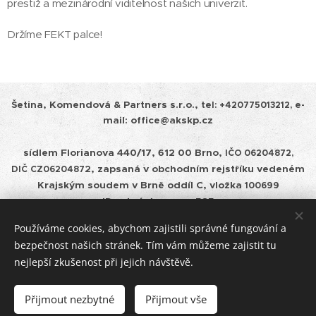
prestiž a mezinárodní viditelnost našich univerzit.
Držíme FEKT palce!
Šetina, Komendová & Partners s.r.o.,
tel:
+420775013212, e-
mail: office@akskp.cz
sídlem Florianova 440/17, 612 00 Brno,
IČO 06204872,
2, zapsaná v obchodním rejstříku vedeném
DIČ
CZ0620487
Krajským soudem v
Brně oddíl C, vložka
100699
ID schránky: cepm585
Používáme cookies, abychom zajistili správné fungování a
Zásady ochrany osobních údajů a pravidla cookies
bezpečnost našich stránek. Tím vám můžeme zajistit tu
nejlepší zkušenost při jejich návštěvě.
Úschovy
Cookies
Přijmout nezbytné
Přijmout vše