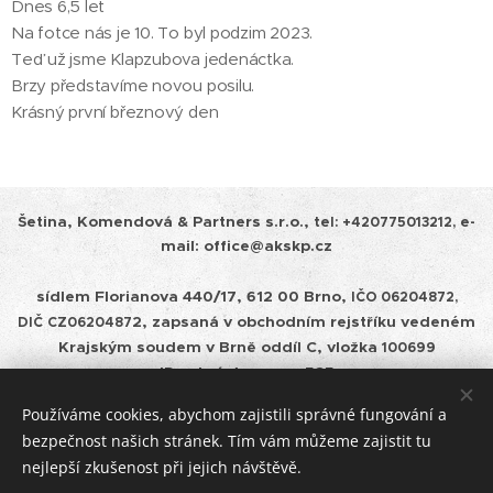
Dnes 6,5 let 😍 😍
Na fotce nás je 10. To byl podzim 2023.
Teď už jsme Klapzubova jedenáctka.
Brzy představíme novou posilu.
Krásný první březnový den 💙
Šetina, Komendová & Partners s.r.o.,
tel:
+420775013212, e-
mail: office@akskp.cz
sídlem Florianova 440/17, 612 00 Brno,
IČO 06204872,
2, zapsaná v obchodním rejstříku vedeném
DIČ
CZ0620487
Krajským soudem v
Brně oddíl C, vložka
100699
ID schránky: cepm585
Používáme cookies, abychom zajistili správné fungování a
Zásady ochrany osobních údajů a pravidla cookies
bezpečnost našich stránek. Tím vám můžeme zajistit tu
nejlepší zkušenost při jejich návštěvě.
Úschovy