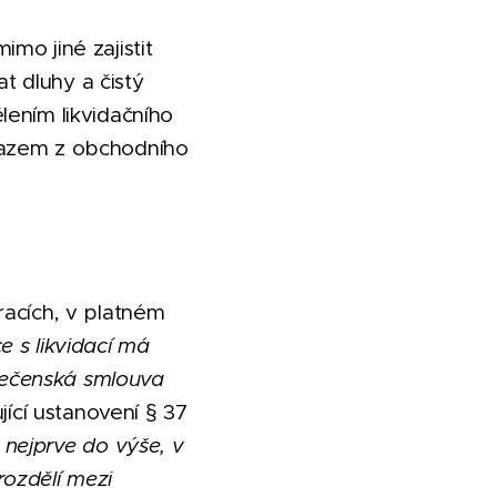
mo jiné zajistit
at dluhy a čistý
lením likvidačního
mazem z obchodního
racích, v platném
e s likvidací má
olečenská smlouva
jící ustanovení § 37
y nejprve do výše, v
rozdělí mezi