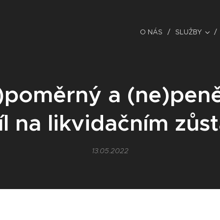
O NÁS
SLUŽBY
)poměrný a (ne)peně
l na likvidačním zůs
13.05.2022