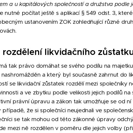
em a u kapitálových společností a družstva podle je
 nutné počítat ještě s aplikací § 549 odst. 3, které
becným ustanovením ZOK zohledňující různé druhy
ovách.
rozdělení likvidačního zůstatk
má tak právo domáhat se svého podílu na majetku
i nashromážděn a který byl současně zahrnut do lik
tí se likvidační zůstatek rozdělí mezi společníky n
nosti a ve zbytku podle velikosti jejich podílů na 
itivní právní úpravu a zákon tak umožňuje se od ní 
v případě, že si společníci neujednali ve společens
ečníci se tak mohou od této zákonné úpravy odchýlit
ude mezi ně rozdělen v poměru dle jejich volby (př