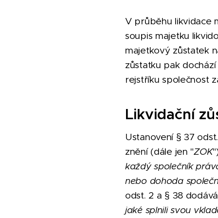
V průběhu likvidace m
soupis majetku likvido
majetkový zůstatek n
zůstatku pak dochází
rejstříku společnost z
Likvidační zů
Ustanovení § 37 odst
znění (dále jen "
ZOK
"
každý společník právo
nebo dohoda společník
odst. 2 a § 38 dodává,
jaké splnili svou vkla