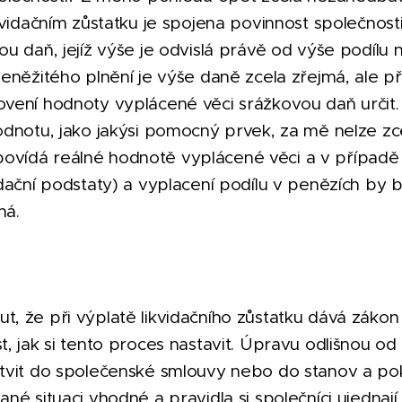
kvidačním zůstatku je spojena povinnost společnost
u daň, jejíž výše je odvislá právě od výše podílu n
eněžitého plnění je výše daně zcela zřejmá, ale p
vení hodnoty vyplácené věci srážkovou daň určit
odnotu, jako jakýsi pomocný prvek, za mě nelze zc
vídá reálné hodnotě vyplácené věci a v případě 
idační podstaty) a vyplacení podílu v penězích by 
ná.
, že při výplatě likvidačního zůstatku dává záko
, jak si tento proces nastavit. Úpravu odlišnou od
tvit do společenské smlouvy nebo do stanov a po
né situaci vhodné a pravidla si společníci ujedna