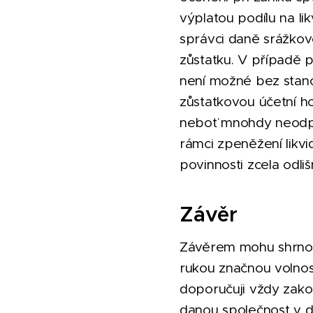
výplatou podílu na li
správci daně srážkovo
zůstatku. V případě p
není možné bez stano
zůstatkovou účetní h
neboť mnohdy neodpo
rámci zpeněžení likv
povinnosti zcela odliš
Závěr
Závěrem mohu shrnout
rukou značnou volnost
doporučuji vždy zako
danou společnost v da