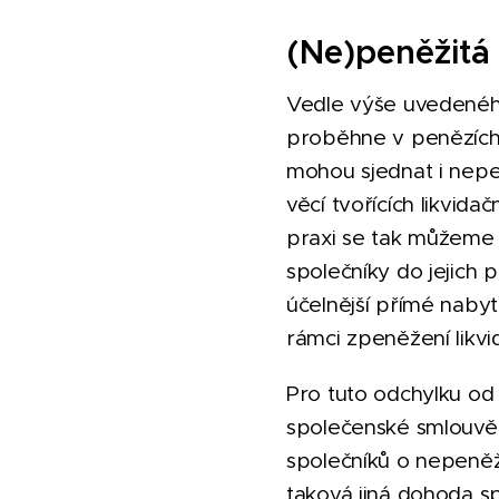
(Ne)peněžitá 
Vedle výše uvedeného
proběhne v penězích,
mohou sjednat i nepe
věcí tvořících likvid
praxi se tak můžeme 
společníky do jejich 
účelnější přímé nabyt
rámci zpeněžení likvi
Pro tuto odchylku od
společenské smlouvě.
společníků o nepeněži
taková jiná dohoda sp