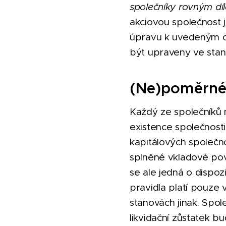
společníky rovným díl
akciovou společnost je
úpravu k uvedeným o
být upraveny ve stan
(Ne)poměrné 
Každý ze společníků 
existence společnost
kapitálových společnos
splněné vkladové povin
se ale jedná o dispoz
pravidla platí pouze 
stanovách jinak. Spol
likvidační zůstatek b