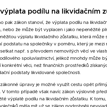
výplata podílu na likvidačním 
 pak zákon stanoví, že výplata podílu na likvidač
 nebo že může být vyplacen i jako nepeněžité plně
něžitou výplatu likvidačního zůstatku, která může 
ační podstatu na společníky v poměru, který je mezi 
setkat např. s převodem nemovitých věcí ve vlast
podílového spoluvlastnictví, jelikož mnohdy může b
í konkrétní věci, než finančních prostředků získan
dační podstaty likvidované společnosti.
 zákonné úpravy je možné využít cestu opět přím
 V tomto případě však navíc zákon výslovně předv
té výplatě podílu na likvidačním zůstatku. K tomu
olečníků měla mít už se zákon podrobněji nevyjadř