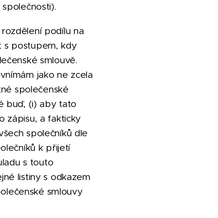
společnosti).
rozdělení podílu na
at s postupem, kdy
lečenské smlouvě.
 vnímám jako ne zcela
atné společenské
 buď, (i) aby tato
zápisu, a fakticky
všech společníků dle
lečníků k přijetí
uladu s touto
né listiny s odkazem
společenské smlouvy