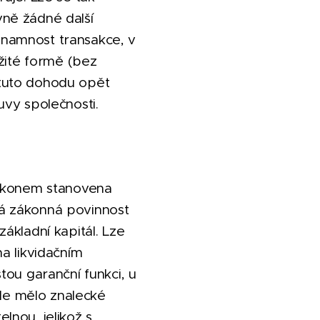
ně žádné další
namnost transakce, v
ěžité formě (bez
 tuto dohodu opět
uvy společnosti.
zákonem stanovena
á zákonná povinnost
ákladní kapitál. Lze
a likvidačním
tou garanční funkci, u
ale mělo znalecké
lnou, jelikož s