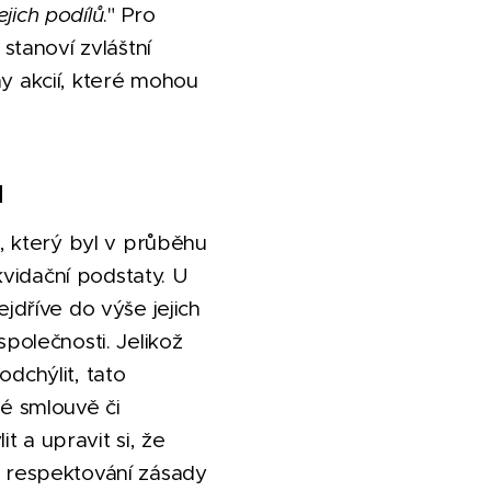
jich podílů
." Pro
 stanoví zvláštní
 akcií, které mohou
u
, který byl v průběhu
vidační podstaty. U
ejdříve do výše jejich
společnosti. Jelikož
odchýlit, tato
ké smlouvě či
 a upravit si, že
i respektování zásady