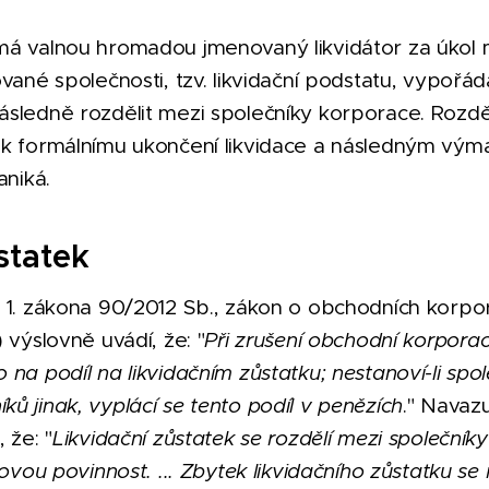
á valnou hromadou jmenovaný likvidátor za úkol mi
vané společnosti, tzv. likvidační podstatu, vypořád
ásledně rozdělit mezi společníky korporace. Rozdě
 k formálnímu ukončení likvidace a následným vý
aniká.
statek
. 1. zákona 90/2012 Sb., zákon o obchodních korpo
) výslovně uvádí, že: "
Při zrušení obchodní korporac
 na podíl na likvidačním zůstatku; nestanoví-li sp
ů jinak, vyplácí se tento podíl v penězích
." Navazu
 že: "
Likvidační zůstatek se rozdělí mezi společník
dovou povinnost. ... Zbytek likvidačního zůstatku se 