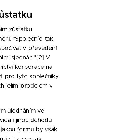
zůstatku
ním zůstatku
ní. "Společníci tak
spočívat v převedení
nimi sjednán."[2] V
nictví korporace na
ýt pro tyto společníky
ých jejím prodejem v
ým ujednáním ve
ídá i jinou dohodu
, jakou formu by však
uje. Lze se tak