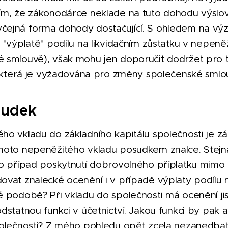
ím, že zákonodárce neklade na tuto dohodu výslov
ejná forma dohody dostačující. S ohledem na výz
 "výplatě" podílu na likvidačním zůstatku v nepen
 smlouvě), však mohu jen doporučit dodržet pro
y, která je vyžadována pro změny společenské smlo
sudek
ho vkladu do základního kapitálu společnosti je 
hoto nepeněžitého vkladu posudkem znalce. Stejn
o případ poskytnutí dobrovolného příplatku mimo z
vat znalecké ocenění i v případě výplaty podílu n
 podobě? Při vkladu do společnosti má ocenění jis
dstatnou funkci v účetnictví. Jakou funkci by pak 
polečnosti? Z mého pohledu opět zcela nezanedbate