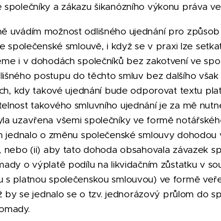
 společníky a zákazu šikanózního výkonu práva ve 
ě uvádím možnost odlišného ujednání pro způsob 
ve společenské smlouvě, i když se v praxi lze setk
eme i v dohodách společníků bez zakotvení ve spo
išného postupu do těchto smluv bez dalšího však
dech, kdy takové ujednání bude odporovat textu pl
elnost takového smluvního ujednání je za mě nutné
la uzavřena všemi společníky ve formě notářského 
ím jednalo o změnu společenské smlouvy dohodou 
 nebo (ii) aby tato dohoda obsahovala závazek spo
ady o výplatě podílu na likvidačním zůstatku v so
 s platnou společenskou smlouvou) ve formě veřej
ož by se jednalo se o tzv. jednorázový průlom do 
romady.