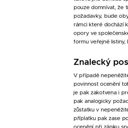
pouze domnívat, že t
požadavky, bude obyč
rámci které dochází k
opory ve společenské
formu veřejné listin
Znalecký po
V případě nepeněžité
povinnost ocenění to
je pak zakotvena i pr
pak analogicky požado
zůstatku v nepeněžité
příplatku pak zase po
ocenění při zániku s