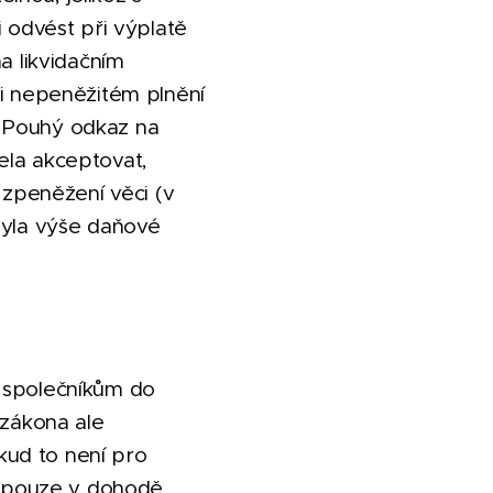
i odvést při výplatě
a likvidačním
ři nepeněžitém plnění
. Pouhý odkaz na
ela akceptovat,
zpeněžení věci (v
byla výše daňové
n společníkům do
 zákona ale
kud to není pro
jí pouze v dohodě