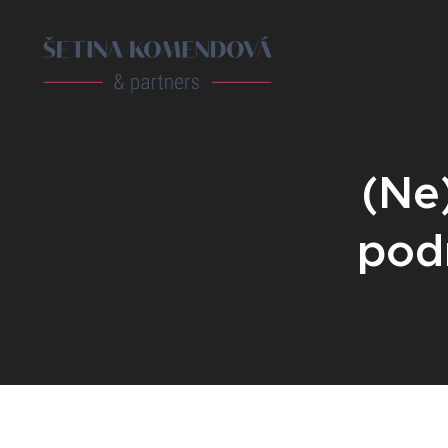
(Ne
podí