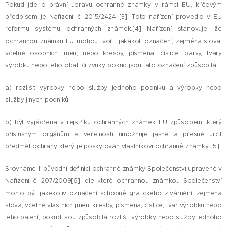
Pokud jde o právní úpravu ochranné známky v rámci EU, klíčovým
předpisem je Nařízení č. 2015/2424 [3]. Toto nařízení provedlo v EU
reformu systému ochranných známek.[4] Nařízení stanovuje, že
ochrannou známku EU mohou tvořit jakákoli označení, zejména slova,
včetně osobních jmen, nebo kresby, písmena, číslice, barvy, tvary
výrobku nebo jeho obal, či zvuky, pokud jsou tato označení způsobilá:
a) rozlišit výrobky nebo služby jednoho podniku a výrobky nebo
služby jiných podniků;
b) být vyjádřena v rejstříku ochranných známek EU způsobem, který
příslušným orgánům a veřejnosti umožňuje jasně a přesně určit
předmět ochrany, který je poskytován vlastníkovi ochranné známky [5].
Srovnáme-li původní definici ochranné známky Společenství upravené v
Nařízení č. 207/2009[6], dle které ochrannou známkou Společenství
mohlo být jakékoliv označení schopné grafického ztvárnění, zejména
slova, včetně vlastních jmen, kresby, písmena, číslice, tvar výrobku nebo
jeho balení, pokud jsou způsobilá rozlišit výrobky nebo služby jednoho