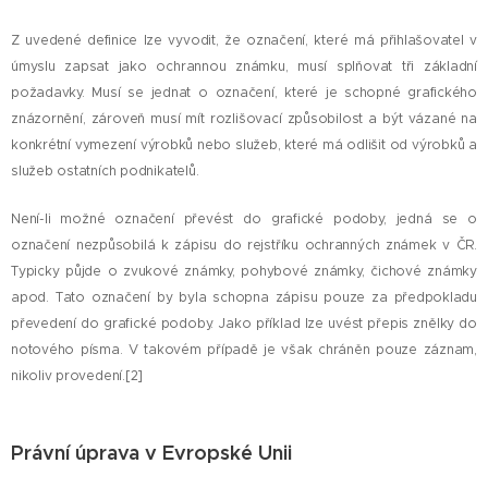
Z uvedené definice lze vyvodit, že označení, které má přihlašovatel v
úmyslu zapsat jako ochrannou známku, musí splňovat tři základní
požadavky. Musí se jednat o označení, které je schopné grafického
znázornění, zároveň musí mít rozlišovací způsobilost a být vázané na
konkrétní vymezení výrobků nebo služeb, které má odlišit od výrobků a
služeb ostatních podnikatelů.
Není-li možné označení převést do grafické podoby, jedná se o
označení nezpůsobilá k zápisu do rejstříku ochranných známek v ČR.
Typicky půjde o zvukové známky, pohybové známky, čichové známky
apod. Tato označení by byla schopna zápisu pouze za předpokladu
převedení do grafické podoby. Jako příklad lze uvést přepis znělky do
notového písma. V takovém případě je však chráněn pouze záznam,
nikoliv provedení.[2]
Právní úprava v Evropské Unii