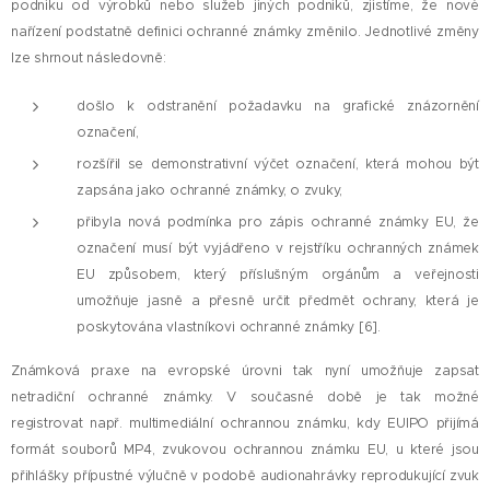
podniku od výrobků nebo služeb jiných podniků, zjistíme, že nové
nařízení podstatně definici ochranné známky změnilo. Jednotlivé změny
lze shrnout následovně:
došlo k odstranění požadavku na grafické znázornění
označení,
rozšířil se demonstrativní výčet označení, která mohou být
zapsána jako ochranné známky, o zvuky,
přibyla nová podmínka pro zápis ochranné známky EU, že
označení musí být vyjádřeno v rejstříku ochranných známek
EU způsobem, který příslušným orgánům a veřejnosti
umožňuje jasně a přesně určit předmět ochrany, která je
poskytována vlastníkovi ochranné známky [6].
Známková praxe na evropské úrovni tak nyní umožňuje zapsat
netradiční ochranné známky. V současné době je tak možné
registrovat např. multimediální ochrannou známku, kdy EUIPO přijímá
formát souborů MP4, zvukovou ochrannou známku EU, u které jsou
přihlášky přípustné výlučně v podobě audionahrávky reprodukující zvuk