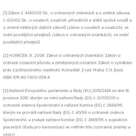
[1] Zákon č. 441/2003 Sb., o ochranných známkách a o změně zákona
č. 6/2002 Sb., o soudech, soudcích, přísedících a státní správě soudů a
o změně některých dalších zákonů (zákon o soudech a soudcích), ve
znění pozdějších předpisů, (zákon o ochranných známkách), ve znění
pozdějších předpisů
[2] HORÁČEK, R., 2008. Zákon o ochranných známkách. Zákon o
ochraně označení původu a zeměpisných označení. Zákon o vymáhání
práv z průmyslového vlastnictví. Komentář. 2.vyd. Praha: C.H. Beck.
ISBN 978-80-7400-058-4
[3] Nařízení Evropského parlamentu a Rady (EU) 2015/2424 ze dne 16.
prosince 2015, kterým se mění nařízení Rady (ES) č. 207/2009 o
ochranné známce Společenství a nařízení Komise (ES) č. 2868/95,
kterým se provádí nařízení Rady (ES) č. 40/94 o ochranné známce
Společenství, a zrušuje nařízení Komise (ES) č. 2869/95 o poplatcích
placených Úřadu pro harmonizaci ve vnitřním trhu (ochranné známky a
vzory)