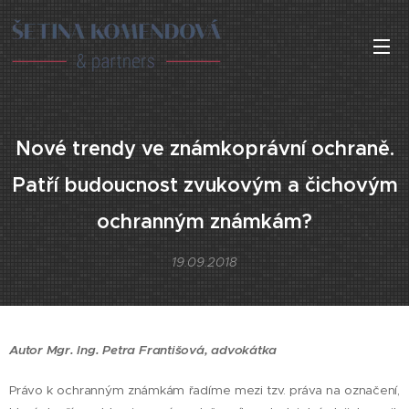
Nové trendy ve známkoprávní ochraně.
Patří budoucnost zvukovým a čichovým
ochranným známkám?
19.09.2018
Autor Mgr. Ing. Petra Františová, advokátka
Právo k ochranným známkám řadíme mezi tzv. práva na označení,