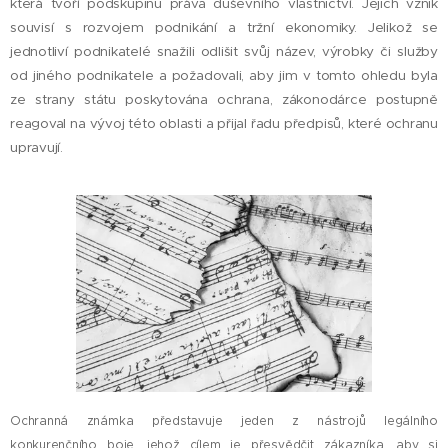
která tvoří podskupinu práva duševního vlastnictví. Jejich vznik
souvisí s rozvojem podnikání a tržní ekonomiky. Jelikož se
jednotliví podnikatelé snažili odlišit svůj název, výrobky či služby
od jiného podnikatele a požadovali, aby jim v tomto ohledu byla
ze strany státu poskytována ochrana, zákonodárce postupně
reagoval na vývoj této oblasti a přijal řadu předpisů, které ochranu
upravují.
Ochranná známka představuje jeden z nástrojů legálního
konkurenčního boje, jehož cílem je přesvědčit zákazníka, aby si