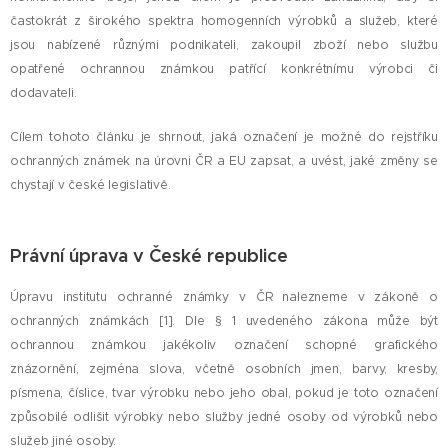
častokrát z širokého spektra homogenních výrobků a služeb, které
jsou nabízené různými podnikateli, zakoupil zboží nebo službu
opatřené ochrannou známkou patřící konkrétnímu výrobci či
dodavateli.
Cílem tohoto článku je shrnout, jaká označení je možné do rejstříku
ochranných známek na úrovni ČR a EU zapsat, a uvést, jaké změny se
chystají v české legislativě.
Právní úprava v České republice
Úpravu institutu ochranné známky v ČR nalezneme v zákoně o
ochranných známkách [1]. Dle § 1 uvedeného zákona může být
ochrannou známkou jakékoliv označení schopné grafického
znázornění, zejména slova, včetně osobních jmen, barvy, kresby,
písmena, číslice, tvar výrobku nebo jeho obal, pokud je toto označení
způsobilé odlišit výrobky nebo služby jedné osoby od výrobků nebo
služeb jiné osoby.