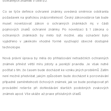
ochranných známek v celé EU.
Co se týče definice ochranné známky, uvedená směrnice odstranila
požadavek na grafickou znázornitelnost. Český zákonodárce tak bude
muset novelizovat zákon o ochranných známkách mj. v části
pojmových znaků ochranné známky. Po novelizaci § 1 zákona o
ochranných známkách by mělo být možné, aby označení bylo
vyjádřeno v jakékoliv vhodné formě využívající obecně dostupné
technologie.
Nová právní úprava by měla do přihlašování netradičních ochranných
známek přinést větší míru jistoty a jasnější pravidla. Je však nutné
počítat s tím, že časem bude docházet ke vzniku jiných problémů. Zatím
není možné předvídat, jakým způsobem bude docházet k porovnávání
případné zaměnitelnosti čichových známek, jak se bude postupovat při
provádění rešerše při dohledávání starších podobných zvukových
známek apod. Vše ukáže až praxe příslušných úřadů.