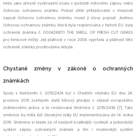
nebo jako přesné vyobrazení zvuku v podobě notového zápisu, nebo
čichovou ochrannou známku. Pokud chtěl přihlašovatel v minulosti
zapsat čichovou ochrannou známku, musel ji slovy popsat. Jedinou
čichovou ochrannou známku, která byla registrována v historii EU, byla
ochranná známka č. 000428870 THE SMELL OF FRESH CUT GRASS
pro tenisové míčky. Její platnost v roce 2006 vypršela a platnost této
ochranné známky prodloužena nebyla.
Chystané změny v zákoně o ochranných
známkách
Spolu s Nařízením č. 2015/2424 byl v Úředním věstníku EU dne 24.
prosince 2015 zveřejněn další klíčový předpis v oblasti evropského
známkového práva, a to revidovaná Směrnice č. 2015/2436 [7]. Tato
směrnice by měla být členskými státy EU implementována do 14. ledna
2019. Směrnice si klade za cíl nastavit kvalitnější, rychlejší a jednodušší
systém zápisu ochranných známek a tím i modernější systém