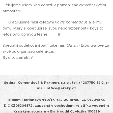
Děkujeme všem, kdo dorazili a pomohli tak vytvořit skvělou
atmosféru. 🥂
🏆 Gratulujeme naší kolegyni
Pavle Komendové
a jejímu
týmu, který si opět udržel svou neporazitelnost (i když to
letos bylo opravdu těsné 🤏👀)!
Speciální poděkování patří také naší
Christin Erbmannové
za
skvělou organizaci celé akce.
Bylo to perfektní! ⭐
Šetina, Komendová & Partners s.r.o.,
tel:
+420775013212, e-
mail: office@akskp.cz
sídlem Florianova 440/17, 612 00 Brno,
IČO 06204872,
2, zapsaná v obchodním rejstříku vedeném
DIČ
CZ0620487
Krajským soudem v
Brně oddíl C, vložka
100699