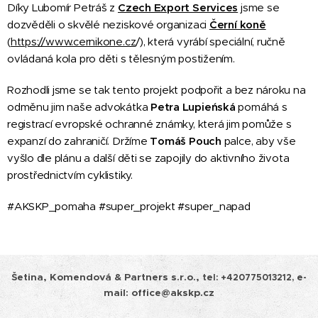
Díky Lubomír Petráš z
Czech Export Services
jsme se
dozvěděli o skvělé neziskové organizaci
Černí koně
(
https://www.cernikone.cz
/), která vyrábí speciální, ručně
ovládaná kola pro děti s tělesným postižením.
Rozhodli jsme se tak tento projekt podpořit a bez nároku na
odměnu jim naše advokátka
Petra Lupieńská
pomáhá s
registrací evropské ochranné známky, která jim pomůže s
expanzí do zahraničí. Držíme
Tomáš Pouch
palce, aby vše
vyšlo dle plánu a další děti se zapojily do aktivního života
prostřednictvím cyklistiky.
#AKSKP_pomaha #super_projekt #super_napad
Šetina, Komendová & Partners s.r.o.,
tel:
+420775013212, e-
mail: office@akskp.cz