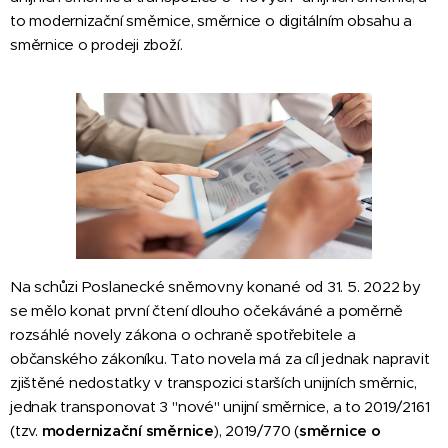
to modernizační směrnice, směrnice o digitálním obsahu a
směrnice o prodeji zboží.
Na schůzi Poslanecké sněmovny konané od 31. 5. 2022 by
se mělo konat první čtení dlouho očekáváné a poměrně
rozsáhlé novely zákona o ochraně spotřebitele a
občanského zákoníku. Tato novela má za cíl jednak napravit
zjištěné nedostatky v transpozici starších unijních směrnic,
jednak transponovat 3 "nové" unijní směrnice, a to 2019/2161
(tzv.
modernizační směrnice
), 2019/770 (
směrnice o