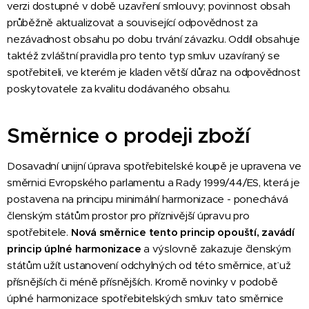
verzi dostupné v době uzavření smlouvy; povinnost obsah
průběžně aktualizovat a související odpovědnost za
nezávadnost obsahu po dobu trvání závazku. Oddíl obsahuje
taktéž zvláštní pravidla pro tento typ smluv uzavíraný se
spotřebiteli, ve kterém je kladen větší důraz na odpovědnost
poskytovatele za kvalitu dodávaného obsahu.
Směrnice o prodeji zboží
Dosavadní unijní úprava spotřebitelské koupě je upravena ve
směrnici Evropského parlamentu a Rady 1999/44/ES, která je
postavena na principu minimální harmonizace - ponechává
členským státům prostor pro příznivější úpravu pro
spotřebitele.
Nová směrnice
tento princip opouští, zavádí
princip úplné harmonizace
a výslovně zakazuje členským
státům užít ustanovení odchylných od této směrnice, ať už
přísnějších či méně přísnějších. Kromě novinky v podobě
úplné harmonizace spotřebitelských smluv tato směrnice