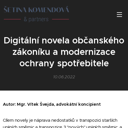
Digitální novela občanského
zákoníku a modernizace
ochrany spotřebitele
10.06.2022
Autor: Mgr. Vítek Švejda, advokátní koncipient
Cílem novely je náprava nedostatků v transpozici starších
unijních směrnic a transpozice 3 "nových" unijních směrnic, a