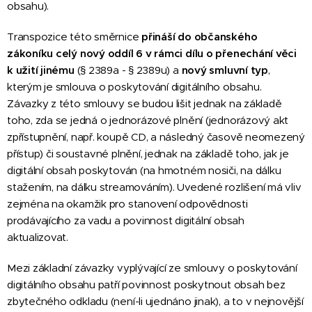
obsahu).
Transpozice této směrnice
přináší do občanského
zákoníku celý nový oddíl 6 v rámci dílu o přenechání věci
k užití jinému
(§ 2389a - § 2389u) a
nový smluvní typ
,
kterým je smlouva o poskytování digitálního obsahu.
Závazky z této smlouvy se budou lišit jednak na základě
toho, zda se jedná o jednorázové plnění (jednorázový akt
zpřístupnění, např. koupě CD, a následný časově neomezený
přístup) či soustavné plnění, jednak na základě toho, jak je
digitální obsah poskytován (na hmotném nosiči, na dálku
stažením, na dálku streamováním). Uvedené rozlišení má vliv
zejména na okamžik pro stanovení odpovědnosti
prodávajícího za vadu a povinnost digitální obsah
aktualizovat.
Mezi základní závazky vyplývající ze smlouvy o poskytování
digitálního obsahu patří povinnost poskytnout obsah bez
zbytečného odkladu (není-li ujednáno jinak), a to v nejnovější