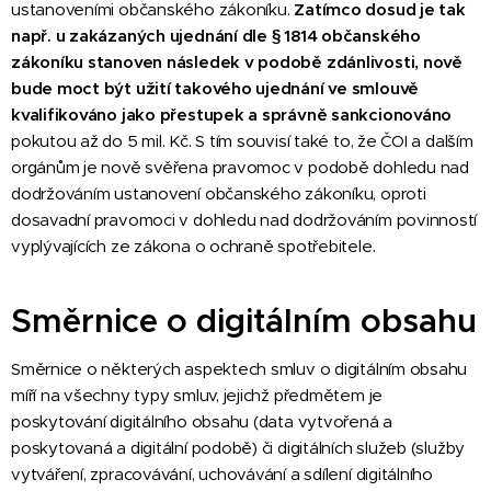
ustanoveními občanského zákoníku.
Zatímco dosud je tak
např. u zakázaných ujednání dle
§ 1814
občanského
zákoníku stanoven následek v podobě zdánlivosti, nově
bude moct být užití takového ujednání ve smlouvě
kvalifikováno jako přestupek a správně sankcionováno
pokutou až do 5 mil. Kč. S tím souvisí také to, že ČOI a dalším
orgánům je nově svěřena pravomoc v podobě dohledu nad
dodržováním ustanovení občanského zákoníku, oproti
dosavadní pravomoci v dohledu nad dodržováním povinností
vyplývajících ze zákona o ochraně spotřebitele.
Směrnice o digitálním obsahu
Směrnice o některých aspektech smluv o digitálním obsahu
míří na všechny typy smluv, jejichž předmětem je
poskytování digitálního obsahu (data vytvořená a
poskytovaná a digitální podobě) či digitálních služeb (služby
vytváření, zpracovávání, uchovávání a sdílení digitálního