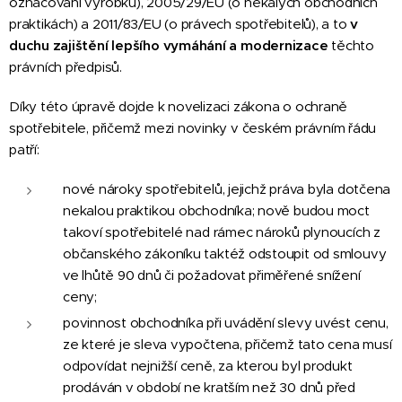
označování výrobků), 2005/29/EU (o nekalých obchodních
praktikách) a 2011/83/EU (o právech spotřebitelů), a to
v
duchu zajištění lepšího vymáhání a modernizace
těchto
právních předpisů.
Díky této úpravě dojde k novelizaci zákona o ochraně
spotřebitele, přičemž mezi novinky v českém právním řádu
patří:
nové nároky spotřebitelů, jejichž práva byla dotčena
nekalou praktikou obchodníka; nově budou moct
takoví spotřebitelé nad rámec nároků plynoucích z
občanského zákoníku taktéž odstoupit od smlouvy
ve lhůtě 90 dnů či požadovat přiměřené snížení
ceny;
povinnost obchodníka při uvádění slevy uvést cenu,
ze které je sleva vypočtena, přičemž tato cena musí
odpovídat nejnižší ceně, za kterou byl produkt
prodáván v období ne kratším než 30 dnů před