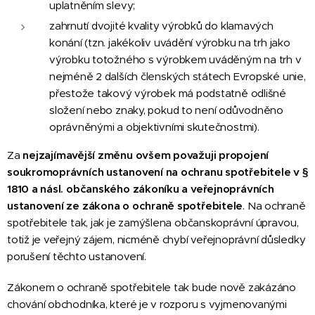
uplatněním slevy;
zahrnutí dvojité kvality výrobků do klamavých
konání (tzn. jakékoliv uvádění výrobku na trh jako
výrobku totožného s výrobkem uváděným na trh v
nejméně 2 dalších členských státech Evropské unie,
přestože takový výrobek má podstatně odlišné
složení nebo znaky, pokud to není odůvodněno
oprávněnými a objektivními skutečnostmi).
Za
nejzajímavější změnu ovšem považuji propojení
soukromoprávních ustanovení na ochranu spotřebitele v
§
1810
a násl. občanského zákoníku a veřejnoprávních
ustanovení ze zákona o ochraně spotřebitele
. Na ochraně
spotřebitele tak, jak je zamýšlena občanskoprávní úpravou,
totiž je veřejný zájem, nicméně chybí veřejnoprávní důsledky
porušení těchto ustanovení.
Zákonem o ochraně spotřebitele tak bude nově zakázáno
chování obchodníka, které je v rozporu s vyjmenovanými