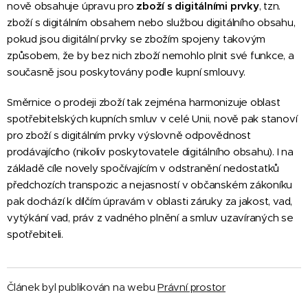
nově obsahuje úpravu pro
zboží s digitálními prvky
, tzn.
zboží s digitálním obsahem nebo službou digitálního obsahu,
pokud jsou digitální prvky se zbožím spojeny takovým
způsobem, že by bez nich zboží nemohlo plnit své funkce, a
současně jsou poskytovány podle kupní smlouvy.
Směrnice o prodeji zboží tak zejména harmonizuje oblast
spotřebitelských kupních smluv v celé Unii, nově pak stanoví
pro zboží s digitálním prvky výslovně odpovědnost
prodávajícího (nikoliv poskytovatele digitálního obsahu). I na
základě cíle novely spočívajícím v odstranění nedostatků
předchozích transpozic a nejasností v občanském zákoníku
pak dochází k dílčím úpravám v oblasti záruky za jakost, vad,
vytýkání vad, práv z vadného plnění a smluv uzavíraných se
spotřebiteli.
Článek byl publikován na webu
Právní prostor