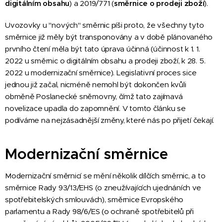
digitálním obsahu
) a 2019/771 (
směrnice o prodeji zboží
).
Uvozovky u "nových" směrnic píši proto, že všechny tyto
směrnice již měly být transponovány a v době plánovaného
prvního čtení měla být tato úprava účinná (účinnost k 1. 1.
2022 u směrnic o digitálním obsahu a prodeji zboží, k 28. 5.
2022 u modernizační směrnice). Legislativní proces sice
jednou již začal, nicméně nemohl být dokončen kvůli
obměně Poslanecké sněmovny, čímž tato zajímavá
novelizace upadla do zapomnění. V tomto článku se
podíváme na nejzásadnější změny, které nás po přijetí čekají.
Modernizační směrnice
Modernizační směrnicí se mění několik dílčích směrnic, a to
směrnice Rady 93/13/EHS (o zneužívajících ujednáních ve
spotřebitelských smlouvách), směrnice Evropského
parlamentu a Rady 98/6/ES (o ochraně spotřebitelů při