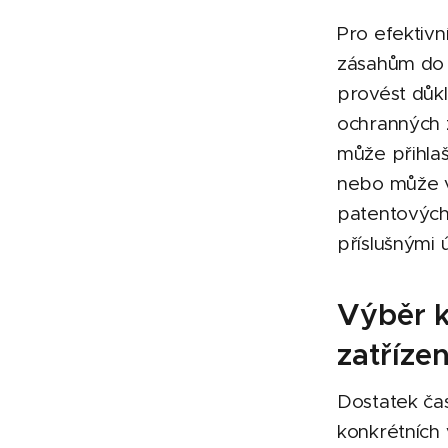
Pro efektiv
zásahům do 
provést důkl
ochranných 
může přihla
nebo může v
patentových
příslušnými 
Výběr k
zatřízen
Dostatek ča
konkrétních 