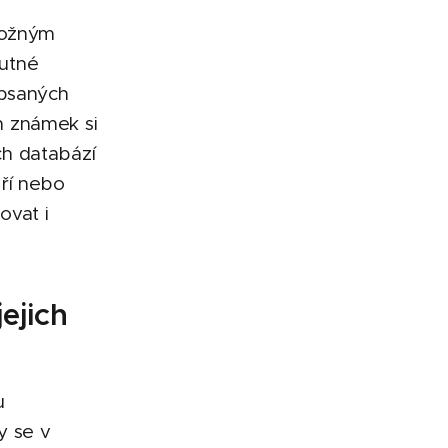
možným
utné
apsaných
h známek si
ch databází
ří nebo
ovat i
ejich
u
y se v