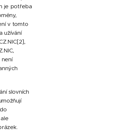
m je potřeba
omény,
ení v tomto
a užívání
CZ.NIC[2],
.NIC,
ž není
ranných
ní slovních
umožňují
 do
ale
brázek.