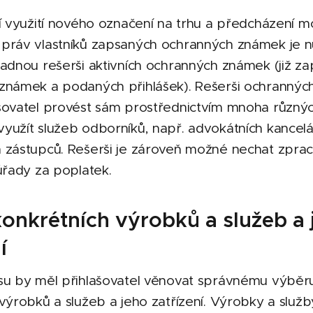
ní využití nového označení na trhu a předcházení 
práv vlastníků zapsaných ochranných známek je n
adnou rešerši aktivních ochranných známek (již z
známek a podaných přihlášek). Rešerši ochrannýc
šovatel provést sám prostřednictvím mnoha různý
yužít služeb odborníků, např. advokátních kancelá
 zástupců. Rešerši je zároveň možné nechat zprac
úřady za poplatek.
onkrétních výrobků a služeb a j
í
su by měl přihlašovatel věnovat správnému výběr
výrobků a služeb a jeho zatřízení. Výrobky a služb