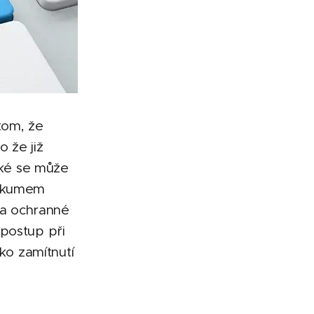
tom, že
o že již
ké se může
ůzkumem
ška ochranné
 postup při
iko zamítnutí