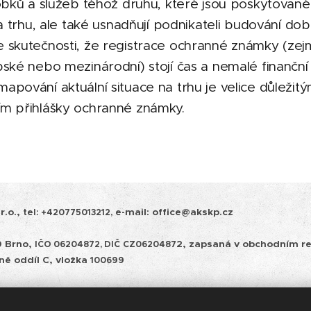
obků a služeb téhož druhu, které jsou poskytovan
na trhu, ale také usnadňují podnikateli budování dob
 skutečnosti, že registrace ochranné známky (ze
ské nebo mezinárodní) stojí čas a nemalé finanční
pování aktuální situace na trhu je velice důleži
m přihlášky ochranné známky.
.o.,
mail: office@akskp.cz
tel:
+420775013212, e-
0 Brno,
2, zapsaná v obchodním re
IČO 06204872, DIČ
CZ0620487
ně oddíl C, vložka
100699
a pravidla cookies