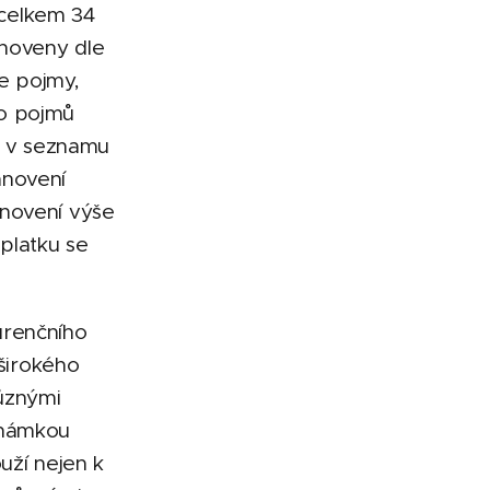
 celkem 34
tanoveny dle
ze pojmy,
to pojmů
mů v seznamu
tanovení
anovení výše
platku se
urenčního
 širokého
ůznými
známkou
uží nejen k