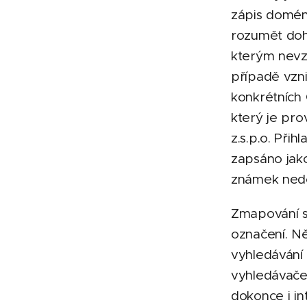
zápis domén
rozumět do
kterým nevz
případě vzni
konkrétních
který je pr
z.s.p.o. Přih
zapsáno jak
známek nedoš
Zmapování s
označení. Ně
vyhledávání
vyhledávače
dokonce i in