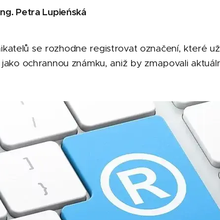
Ing. Petra Lupieńská
katelů se rozhodne registrovat označení, které u
, jako ochrannou známku, aniž by zmapovali aktuální