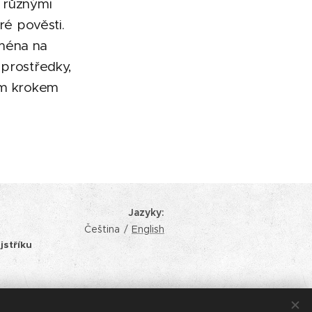
é různými
ré pověsti.
jména na
 prostředky,
tým krokem
Jazyky
Čeština
English
jstříku