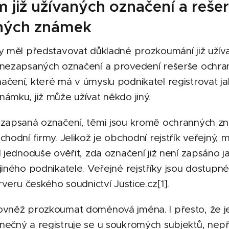
 již užívaných označení a reše
ných známek
by měl představovat důkladné prozkoumání již užív
 nezapsaných označení a provedení rešerše ochra
čení, které má v úmyslu podnikatel registrovat j
ámku, již může užívat někdo jiný.
 zapsaná označení, těmi jsou kromě ochranných z
chodní firmy. Jelikož je obchodní rejstřík veřejný, 
l jednoduše ověřit, zda označení již není zapsáno j
jiného podnikatele. Veřejné rejstříky jsou dostupn
rveru českého soudnictví Justice.cz[1].
ovněž prozkoumat doménová jména. I přesto, že j
nečný a registruje se u soukromých subjektů, nep