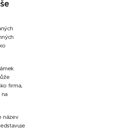
rše
aných
nných
ako
námek
může
ako firma,
é na
e název
ředstavuje