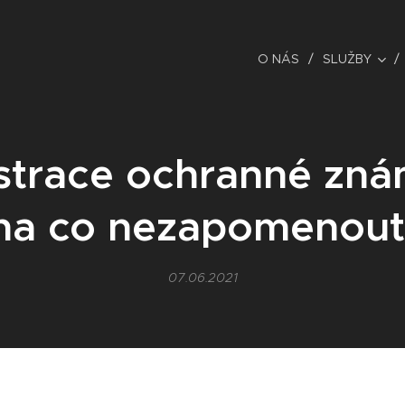
O NÁS
SLUŽBY
strace ochranné zná
na co nezapomenout
07.06.2021