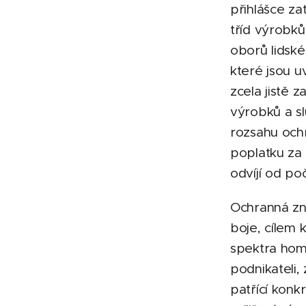
přihlášce za
tříd výrobků
oborů lidské
které jsou 
zcela jistě 
výrobků a slu
rozsahu och
poplatku za
odvíjí od po
Ochranná zn
boje, cílem 
spektra hom
podnikateli
patřící konk