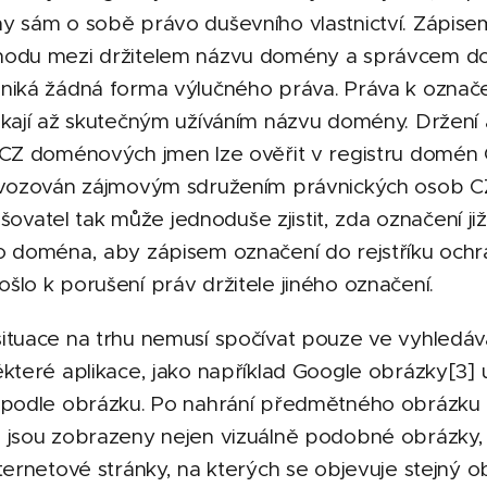
y sám o sobě právo duševního vlastnictví. Zápise
hodu mezi držitelem názvu domény a správcem d
niká žádná forma výlučného práva. Práva k označ
kají až skutečným užíváním názvu domény. Držení 
 CZ doménových jmen lze ověřit v registru domén 
ovozován zájmovým sdružením právnických osob CZ
lašovatel tak může jednoduše zjistit, zda označení ji
o doména, aby zápisem označení do rejstříku och
lo k porušení práv držitele jiného označení.
ituace na trhu nemusí spočívat pouze ve vyhledává
které aplikace, jako například Google obrázky[3] 
 podle obrázku. Po nahrání předmětného obrázku
 jsou zobrazeny nejen vizuálně podobné obrázky, 
ternetové stránky, na kterých se objevuje stejný o