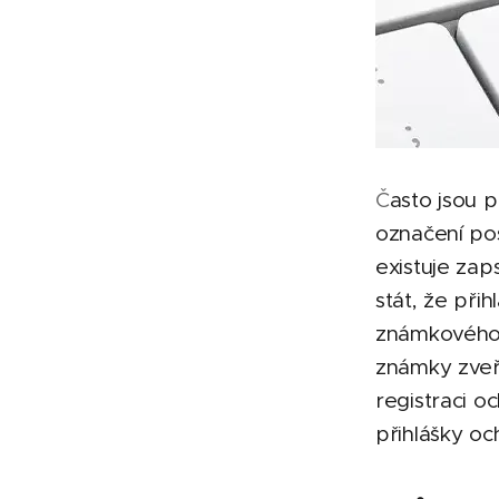
Č
asto jsou 
označení pos
existuje za
stát, že př
známkového ú
známky zveře
registraci o
přihlášky o