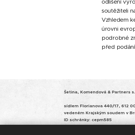
odlišení výr
soutěžiteli 
Vzhledem ke
úrovni evrop
podrobné zma
před podání
Šetina, Komendová & Partners s.r
sídlem Florianova 440/17, 612 0
vedeném Krajským soudem v
Br
ID schránky: cepm585
Zásady ochrany osobních údajů 