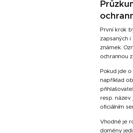
Průzkum
ochran
První krok 
zapsaných i
známek. Ozna
ochrannou zn
Pokud jde o
například ob
přihlašovate
resp. název 
oficiálním se
Vhodné je r
domény jedi