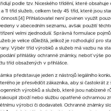
třiďují podle tzv. Niceského třídění, které obsahuje
 a 11 tříd služeb, celkem tedy 45 tříd, které jsou s
 činnosti.[4] Přihlašovatel není povinen využít pou
uvedeny v abecedním seznamu, avšak použití těch
zatřízení velmi zjednoduší. Správná formulace poj
žeb je velice důležitá, jelikož je rozhodující pro s
rany. Výběr tříd výrobků a služeb má vazbu na st
 podání přihlášky ochranné známky, neboť výše po
čtu tříd obsažených v přihlášce.
ámka představuje jeden z nástrojů legálního konk
kterého je přesvědčit zákazníka, aby si častokrát z
ogenních výrobků a služeb, které jsou nabízené r
, zakoupil zboží nebo službu opatřené ochrannou 
rétnímu výrobci či dodavateli. Ochranné známky slo