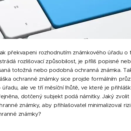
pak překvapeni rozhodnutím známkového úřadu o 
trádá rozlišovací způsobilost, je příliš popisné neb
psaná totožná nebo podobná ochranná známka. Ta
ihláška ochranné známky sice projde formálním pr
řadu, ale ve tří měsíční lhůtě, ve které je přihlá
jněna, dotčený subjekt podá námitky. Jaký zvolit
chranné známky, aby přihlašovatel minimalizoval riz
chranné známky?