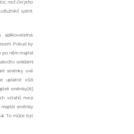
ce, než činí jeho
dlužníků splnit,
aplikovatelná.
gresem. Pokud by
že po něm majitel
jakožto solidární
teli směnky své
é uplatnit vůči
jiteli směnky.[6]
ích vztahů mezi
y majitel směnky
dal. To může být