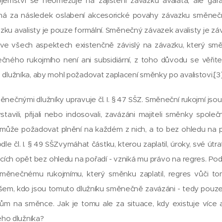
emství se neomezuje na zajištění závazku avaláta, ale gara
má za následek oslabení akcesorické povahy závazku směneč
zku avalisty je pouze formální. Směnečný závazek avalisty je závi
ve všech aspektech existenčně závislý na závazku, který směnk
ného rukojmího není ani subsidiární, z toho důvodu se věřite
 dlužníka, aby mohl požadovat zaplacení směnky po avalistovi.[3
nečnými dlužníky upravuje čl. I. § 47 SŠZ. Směneční rukojmí jsou
avili, přijali nebo indosovali, zavázáni majiteli směnky společ
může požadovat plnění na každém z nich, a to bez ohledu na po
dle čl. I. § 49 SŠZvymáhat částku, kterou zaplatil, úroky, své út
ch opět bez ohledu na pořadí - vzniká mu právo na regres. Podle 
měnečnému rukojmímu, který směnku zaplatil, regres vůči t
i všem, kdo jsou tomuto dlužníku směnečně zavázáni - tedy pouze 
m na směnce. Jak je tomu ale za situace, kdy existuje více av
ného dlužníka?