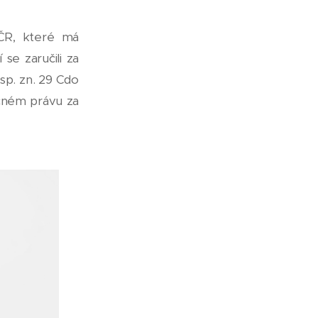
ČR, které má
se zaručili za
sp. zn. 29 Cdo
čném právu za