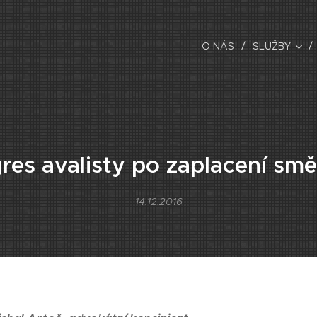
O NÁS
SLUŽBY
res avalisty po zaplacení sm
14.12.2016