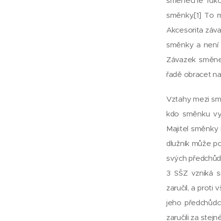
směnečné rukoj
směnky.[1] To 
Akcesorita záva
směnky a není 
Závazek směneč
řadě obracet na
Vztahy mezi smě
kdo směnku vyst
Majitel směnky 
dlužník může po
svých předchůdcí
3 SŠZ vzniká s
zaručil, a prot
jeho předchůdců
zaručili za stej