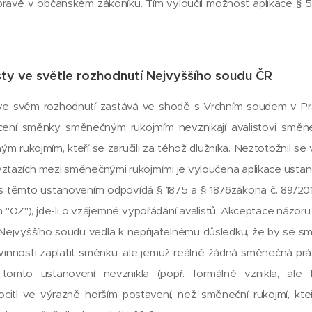
úpravě v občanském zákoníku. Tím vyloučil možnost aplikace § 
sty ve světle rozhodnutí Nejvyššího soudu ČR
ve svém rozhodnutí zastává ve shodě s Vrchním soudem v Pr
cení směnky směnečným rukojmím nevznikají avalistovi směn
m rukojmím, kteří se zaručili za téhož dlužníka. Neztotožnil se
 vztazích mezi směnečnými rukojmími je vyloučena aplikace ustano
s těmto ustanovením odpovídá § 1875 a § 1876zákona č. 89/201
en "OZ"), jde-li o vzájemné vypořádání avalistů. Akceptace názor
Nejvyššího soudu vedla k nepřijatelnému důsledku, že by se s
ovinnosti zaplatit směnku, ale jemuž reálně žádná směnečná pr
omto ustanovení nevznikla (popř. formálně vznikla, ale f
 ocitl ve výrazně horším postavení, než směneční rukojmí, kte