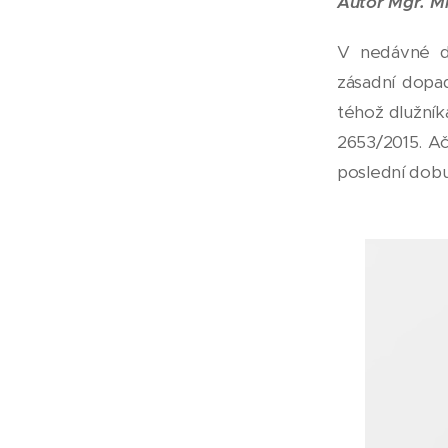
Autor Mgr. Mi
V nedávné d
zásadní dopad
téhož dlužník
2653/2015. A
poslední dobu