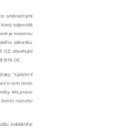
mezi směnečnými
 který odpovídá
koně je mezerou
ského zákoníku.
 OZ, obsahující
§ 1876 OZ.
žníky:
"Uplatní-li
zumí o tom tento
ámitky. Má právo
 v tomto rozsahu
ílu solidárního