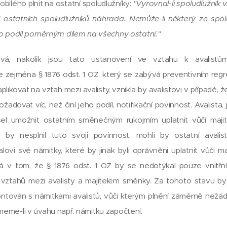
bilého plnit na ostatní spoludlužníky:
"Vyrovnal-li spoludlužník ví
d ostatních spoludlužníků náhrada. Nemůže-li některý ze spolu
o podíl poměrným dílem na všechny ostatní."
vá, nakolik jsou tato ustanovení ve vztahu k avalistům 
e zejména § 1876 odst. 1 OZ, který se zabývá preventivním re
plikovat na vztah mezi avalisty, vznikla by avalistovi v případě, 
dovat víc, než činí jeho podíl, notifikační povinnost. Avalista, 
sel umožnit ostatním směnečným rukojmím uplatnit vůči maji
 by nesplnil tuto svoji povinnost, mohli by ostatní avalist
lovi své námitky, které by jinak byli oprávněni uplatnit vůči ma
á v tom, že § 1876 odst. 1 OZ by se nedotýkal pouze vnitřn
 i vztahů mezi avalisty a majitelem směnky. Za tohoto stavu b
ntován s námitkami avalistů, vůči kterým plnění záměrně nežá
me-li v úvahu např. námitku započtení.