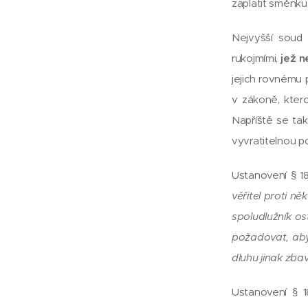
zaplatit směnku
Nejvyšší soud 
rukojmími,
jež 
jejich rovnému
v zákoně, kter
Napříště se ta
vyvratitelnou p
Ustanovení § 1
věřitel proti n
spoludlužník os
požadovat, aby 
dluhu jinak zbavi
Ustanovení § 1