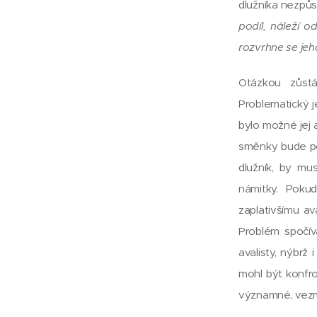
dlužníka nezpůso
podíl, náleží o
rozvrhne se jeh
Otázkou zůstá
Problematický j
bylo možné jej a
směnky bude poža
dlužník, by mu
námitky. Pokud
zaplativšímu ava
Problém spočív
avalisty, nýbrž
mohl být konfro
významné, vezme