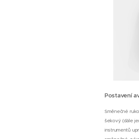
Postavení a
Směnečné rukoje
šekový (dále jen
instrumentů upr