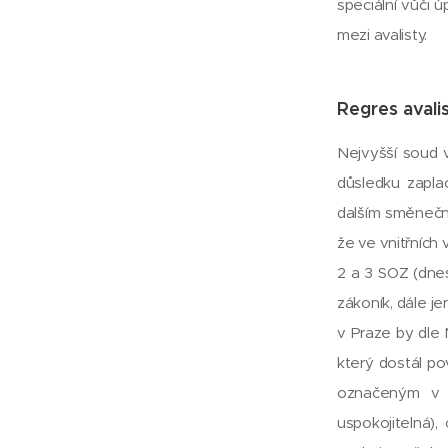
speciální vůči 
mezi avalisty.
Regres avali
Nejvyšší soud 
důsledku zapla
dalším směnečný
že ve vnitřních
2 a 3 SOZ (dne
zákoník, dále j
v Praze by dle 
který dostál p
označeným v t
uspokojitelná),