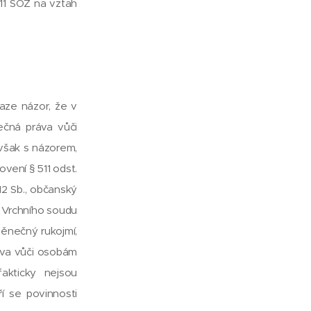
511 SOZ na vztah
aze názor, že v
ečná práva vůči
 však s názorem,
vení § 511 odst.
2 Sb., občanský
u Vrchního soudu
měnečný rukojmí,
áva vůči osobám
akticky nejsou
ří se povinnosti