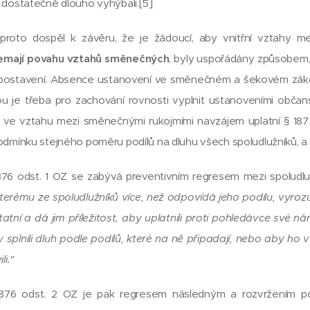
 dostatečně dlouho vyhýbali.[5]
proto dospěl k závěru, že je žádoucí, aby vnitřní vztahy 
nemají povahu vztahů směnečných
, byly uspořádány způsobem,
 postavení. Absence ustanovení ve směnečném a šekovém zá
ou je třeba pro zachování rovnosti vyplnit ustanoveními občan
k ve vztahu mezi směnečnými rukojmími navzájem uplatní § 1875
odmínku stejného poměru podílů na dluhu všech spoludlužníků, a 
876 odst. 1 OZ se zabývá preventivním regresem mezi spoludlu
ěkterému ze spoludlužníků více, než odpovídá jeho podílu, vyro
tatní a dá jim příležitost, aby uplatnili proti pohledávce své n
splnili dluh podle podílů, které na ně připadají, nebo aby ho
li."
876 odst. 2 OZ je pak regresem následným a rozvržením pod