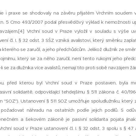
ie i praxe se shodovaly na závěru přijatém Vrchním soudem v
 zn. 5 Cmo 493/2007 podal přesvědčivý výklad k nemožnosti up
navzájem.[4] Vrchní soud v Praze vyložil v souladu s výše 
ní čl. I. § 32 odst. 3 SŠZ vzniká avalistovi, který směnku zapla
 za kterého se zaručil, a jeho předchůdcům. Jelikož dlužník ze s
kojmímu, který se za něho zaručil, není tento rukojmí jeho př
lo-li se za dlužníka více avalistů, nemají tito proti sobě navzájem ž
ou, před kterou byl Vrchní soud v Praze postaven, byla mo
sivní solidaritě, odpovídající tehdejšímu § 511 zákona č. 40/19
en "SOZ"). Ustanovení § 511 SOZ umožňuje spoludlužníku, který za
l, požadovat náhradu na ostatních podle jejich podílů. S od
ečném a šekovém zákoně je pasivní solidarita pojata jina
 Vrchní soud v Praze ustanovení čl. I. § 32 odst. 3 spolu s § 47