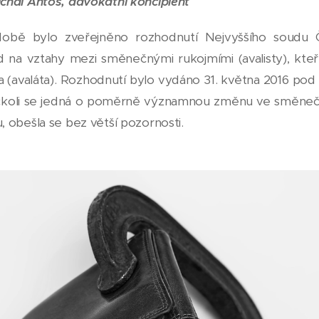
chal Antoš, advokátní koncipient
obě bylo zveřejněno rozhodnutí Nejvyššího soudu 
 na vztahy mezi směnečnými rukojmími (avalisty), kteří 
a (avaláta). Rozhodnutí bylo vydáno 31. května 2016 pod 
čkoli se jedná o poměrně významnou změnu ve směne
, obešla se bez větší pozornosti.