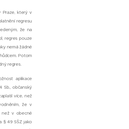
 Praze, který v
latnění regresu
uvedeným, že na
til, regres pouze
měnky nemá žádné
edchůdcem. Potom
ádný regres.
žnost aplikace
64 Sb., občanský
platil více, než
ůvodněním, že v
k než v obecné
 a § 49 SŠZ jako