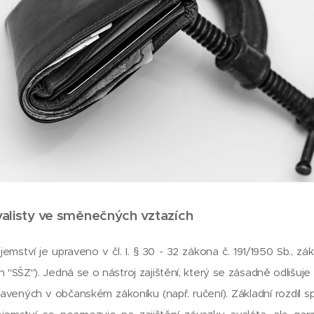
valisty ve směnečných vztazích
mství je upraveno v čl. I. § 30 - 32 zákona č. 191/1950 Sb., 
 "SŠZ"). Jedná se o nástroj zajištění, který se zásadně odlišuje
avených v občanském zákoníku (např. ručení). Základní rozdíl s