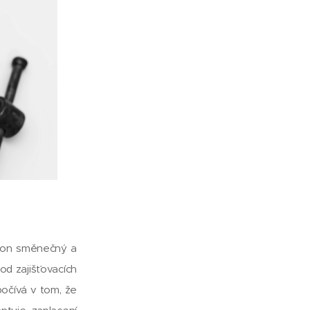
zákon směnečný a
 od zajišťovacích
počívá v tom, že