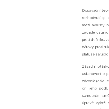
Dosavadní teor
rozhodnutí sp.
mezi avalisty 
základě ustanove
proti dlužníku,
nároky proti ru
platí, že zaruči
Zásadní otázk
ustanovení o pa
zákoník (dále j
činí jeho podí
samotném směn
úpravě, vyložil