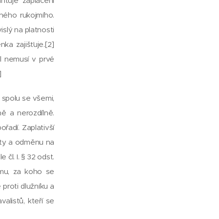
ntuje zaplacení
ného rukojmího.
slý na platnosti
a zajišťuje.[2]
l nemusí v prvé
]
 spolu se všemi,
ně a nerozdílně.
řadí. Zaplativší
raty a odměnu na
čl. I. § 32 odst.
omu, za koho se
proti dlužníku a
alistů, kteří se