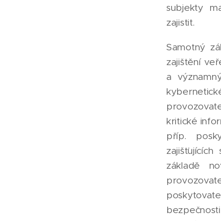
subjekty m
zajistit.
Samotný zá
zajištění ve
a významný
kyberneti
provozovat
kritické inf
příp. posk
zajišťující
základě no
provozova
poskytovate
bezpečnosti