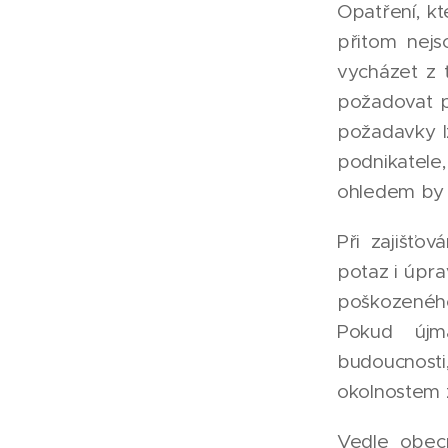
Opatření, kt
přitom nejs
vycházet z 
požadovat p
požadavky lz
podnikatele,
ohledem by 
Při zajišťo
potaz i úpr
poškozeného
Pokud újm
budoucnost
okolnostem z
Vedle obecn