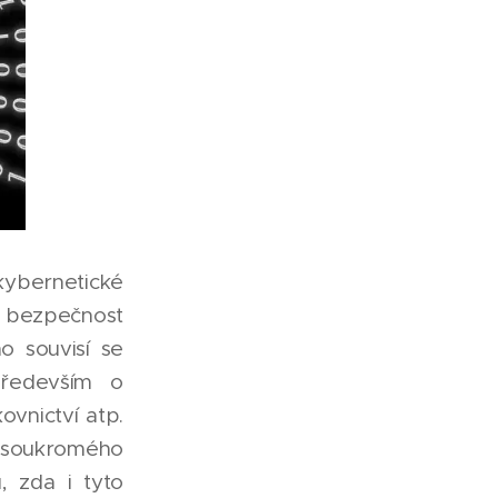
kybernetické
ž bezpečnost
o souvisí se
především o
ovnictví atp.
ů soukromého
, zda i tyto