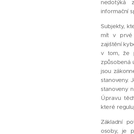
nedotýká z
informační s
Subjekty, k
mít v prvé
zajištění ky
v tom, že 
způsobená ú
jsou zákonné
stanoveny. J
stanoveny na
Úpravu těch
které regulu
Základní po
osoby, je 