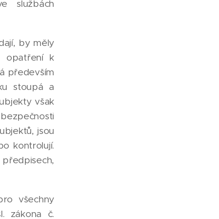
ve službách
ají, by měly
 opatření k
ívá především
ku stoupá a
ubjekty však
é bezpečnosti
ubjektů, jsou
o kontrolují.
 předpisech,
 pro všechny
. zákona č.