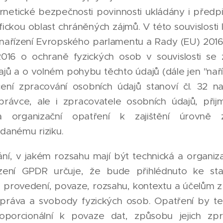
rnetické bezpečnosti povinnosti ukládány i předpi
ickou oblast chráněných zájmů. V této souvislosti
nařízení Evropského parlamentu a Rady (EU) 201
016 o ochraně fyzických osob v souvislosti se
jů a o volném pohybu těchto údajů (dále jen "nař
ní zpracování osobních údajů stanoví čl. 32 n
právce, ale i zpracovatele osobních údajů, při
a organizační opatření k zajištění úrovně 
 danému riziku.
ní, v jakém rozsahu mají být technická a organiz
řízení GPDR určuje, že bude přihlédnuto ke sta
 provedení, povaze, rozsahu, kontextu a účelům zp
 práva a svobody fyzických osob. Opatření by t
oporcionální k povaze dat, způsobu jejich zpr