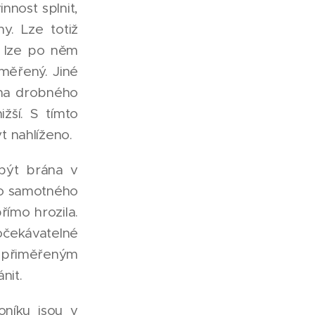
nnost splnit,
y. Lze totiž
a lze po něm
měřený. Jiné
é na drobného
ižší. S tímto
t nahlíženo.
 být brána v
ro samotného
ímo hrozila.
ekávatelné
 přiměřeným
nit.
oníku jsou v