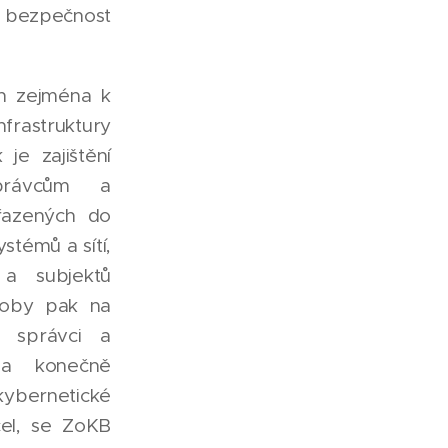
 bezpečnost
n zejména k
nfrastruktury
e zajištění
správcům a
řazených do
stémů a sítí,
 a subjektů
osoby pak na
, správci a
 a konečně
kybernetické
čel, se ZoKB