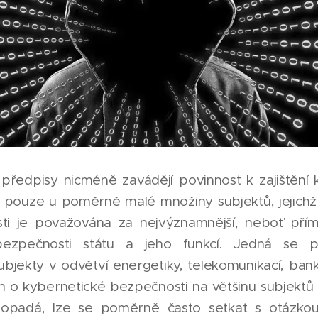
 předpisy nicméně zavádějí povinnost k zajištění 
 pouze u poměrně malé množiny subjektů, jejich
sti je považována za nejvýznamnější, neboť přím
 bezpečnosti státu a jeho funkcí. Jedná se 
jekty v odvětví energetiky, telekomunikací, bank
on o kybernetické bezpečnosti na většinu subjekt
opadá, lze se poměrně často setkat s otázkou