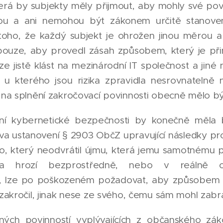
erá by subjekty měly přijmout, aby mohly své povi
ou a ani nemohou být zákonem určitě stanoven
toho, že každý subjekt je ohrožen jinou měrou 
ouze, aby provedl zásah způsobem, který je při
e jistě klást na mezinárodní IT společnost a jin
 u kterého jsou rizika zpravidla nesrovnatelně n
na splnění zakročovací povinnosti obecně mělo bý
vání kybernetické bezpečnosti by konečně měla
ava ustanovení § 2903 ObčZ upravující následky p
, který neodvrátil újmu, která jemu samotnému př
a hrozí bezprostředně, nebo v reálně oč
i, lze po poškozeném požadovat, aby způsobem
akročil, jinak nese ze svého, čemu sám mohl zabrá
ých povinností vyplývajících z občanského zák