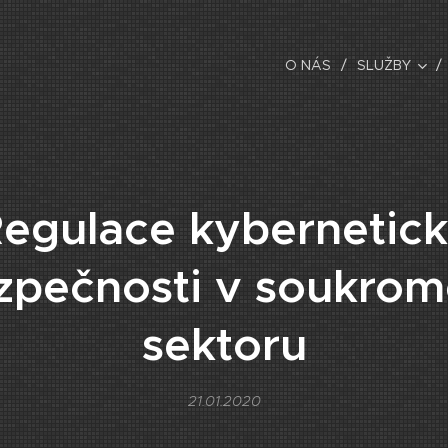
O NÁS
SLUŽBY
egulace kybernetic
zpečnosti v soukro
sektoru
21.01.2020