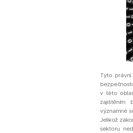
Tyto právní
bezpečnosti
v této obla
zajištěním
významné sub
Jelikož zák
sektoru ned