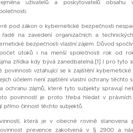
ejména uživatelů a poskytovatelů obsahu 
polečnosti.
teré pod zákon o kybernetické bezpečnosti nespad
 řadě na zavedení organizačních a technických
bernetické bezpečnosti vlastní zájem. Důvod spoč
počet útoků i na menší společnosti rok od ro
jma zřídka kdy bývá zanedbatelná.[1] I pro tyto s
 povinnosti vztahující se k zajištění kybernetick
ejich účelem není zajištění vlastní ochrany těchto s
 ochranu zájmů, které tyto subjekty spravují neb
to povinností je proto třeba hledat v právních
jí přímo činnost těchto subjektů.
vinností, která je v obecné rovině stanovena
povinnost prevence zakotvená v § 2900 a násl