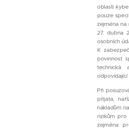
oblasti kybe
pouze specif
zejména na 
27. dubna 2
osobních úda
K zabezpeče
povinnost s
technická 
odpovídající
Při posuzová
přijata, na
nákladům na
rizikům pro
zejména pr