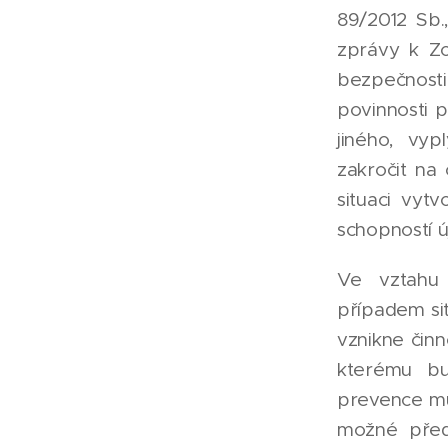
89/2012 Sb.
zprávy k Zo
bezpečnosti
povinnosti p
jiného, vy
zakročit na
situaci vyt
schopností ú
Ve vztahu 
případem sit
vznikne činn
kterému bu
prevence mů
možné přede