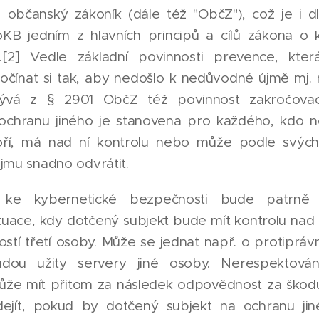
, občanský zákoník (dále též "ObčZ"), což je i 
KB jedním z hlavních principů a cílů zákona o 
.[2] Vedle základní povinnosti prevence, kte
očínat si tak, aby nedošlo k nedůvodné újmě mj. n
plývá z § 2901 ObčZ též povinnost zakročovací
 ochranu jiného je stanovena pro každého, kdo
voří, má nad ní kontrolu nebo může podle svýc
jmu snadno odvrátit.
ke kybernetické bezpečnosti bude patrně n
uace, kdy dotčený subjekt bude mít kontrolu nad s
ostí třetí osoby. Může se jednat např. o protiprávn
dou užity servery jiné osoby. Nerespektování
že mít přitom za následek odpovědnost za škodu
jít, pokud by dotčený subjekt na ochranu jiné