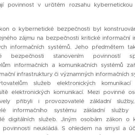
ají povinnost v určitém rozsahu kybernetickou
kon o kybernetické bezpečnosti byl konstruová
řejného zájmu na bezpečnosti kritické informační i
ch informačních systémů. Jeho předmětem tak j
cké bezpečnosti stanovením povinností 
elům informačních a komunikačních systémů za
ormační infrastruktury či významných informačních sy
ytovatelům služeb elektronických komunikací
ch sítě elektronických komunikací. Mezi povinné 
vely přibyli i provozovatelé základní služby
telé informačního systému základní služby
lé digitálních služeb. Jiným osobám zákon o 
 povinnosti neukládá. S ohledem na smysl a ú