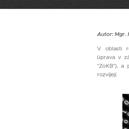
Autor: Mgr. 
V oblasti r
úprava v zá
"ZoKB"), a 
rozvíjejí.