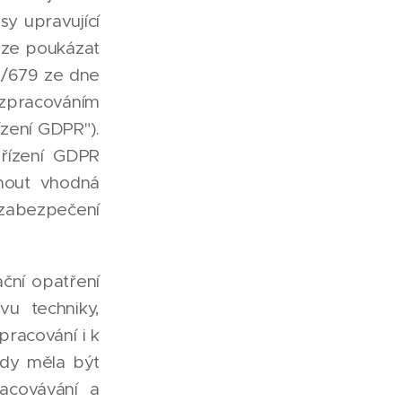
sy upravující
 lze poukázat
6/679 ze dne
 zpracováním
ízení GDPR").
ařízení GDPR
jmout vhodná
zabezpečení
ační opatření
vu techniky,
racování i k
edy měla být
acovávání a