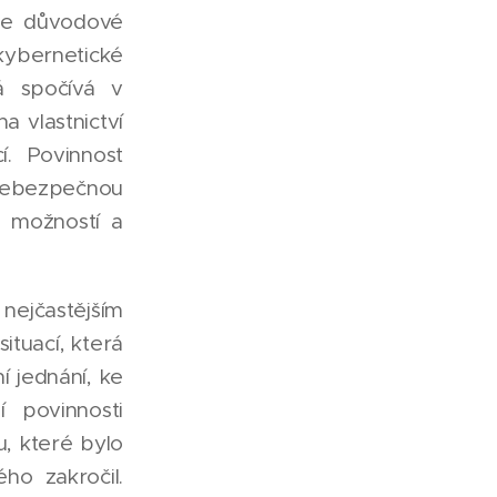
dle důvodové
kybernetické
rá spočívá v
a vlastnictví
. Povinnost
 nebezpečnou
h možností a
ejčastějším
ituací, která
í jednání, ke
 povinnosti
, které bylo
ho zakročil.