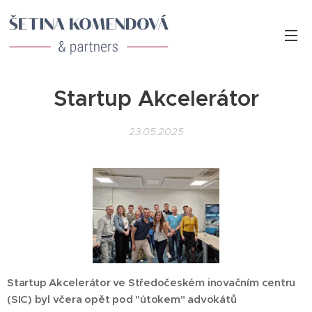
Startup Akcelerátor
23.05.2025
Startup Akcelerátor ve Středočeském inovačním centru
(SIC) byl včera opět pod "útokem" advokátů 😁👩‍⚖️👨‍💼