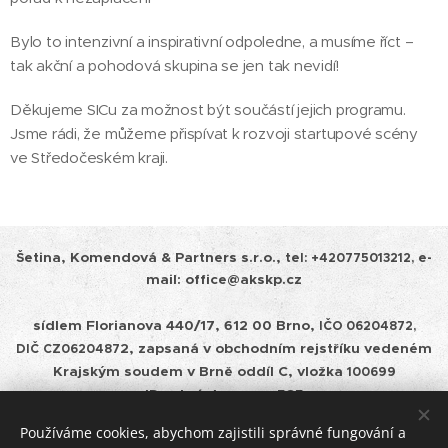
Bylo to intenzivní a inspirativní odpoledne, a musíme říct –
tak akční a pohodová skupina se jen tak nevidí!
Děkujeme SICu za možnost být součástí jejich programu.
Jsme rádi, že můžeme přispívat k rozvoji startupové scény
ve Středočeském kraji. ♥️
Šetina, Komendová & Partners s.r.o.,
tel:
+420775013212, e-
mail: office@akskp.cz
sídlem Florianova 440/17, 612 00 Brno,
IČO 06204872,
2, zapsaná v obchodním rejstříku vedeném
DIČ
CZ0620487
Krajským soudem v
Brně oddíl C, vložka
100699
ID schránky: cepm585
Používáme cookies, abychom zajistili správné fungování a