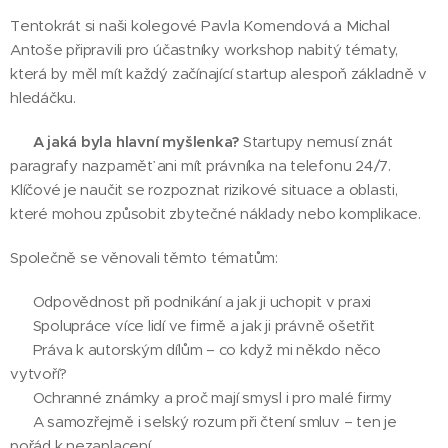
Tentokrát si naši kolegové Pavla Komendová a Michal
Antoše připravili pro účastníky workshop nabitý tématy,
která by měl mít každý začínající startup alespoň základně v
hledáčku.
🔑
A jaká byla
hlavní myšlenka?
Startupy nemusí znát
paragrafy nazpaměť ani mít právníka na telefonu 24/7.
Klíčové je naučit se rozpoznat rizikové situace a oblasti,
které mohou způsobit zbytečné náklady nebo komplikace.
Společně se věnovali těmto tématům:
🟢 Odpovědnost při podnikání a jak ji uchopit v praxi
🟢 Spolupráce více lidí ve firmě a jak ji právně ošetřit
🟢 Práva k autorským dílům – co když mi někdo něco
vytvoří?
🟢 Ochranné známky a proč mají smysl i pro malé firmy
🟢 A samozřejmě i selský rozum při čtení smluv – ten je
pořád k nezaplacení