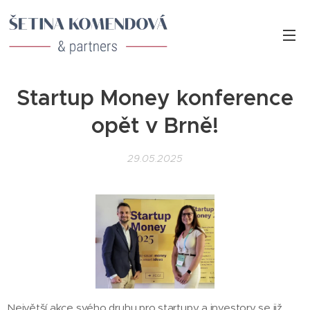
Startup Money konference
opět v Brně!
29.05.2025
Největší akce svého druhu pro startupy a investory se již