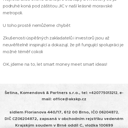
podruhé koná pod záštitou JIC v naší krásné moravské
metropoli.
U toho prostě nemůžeme chybět ✨
Zkušenosti úspěšných zakladatelů i investorů jsou až
neuvěřitelně inspirující a dokazují, že při fungující spolupráci je
možné téměř cokoli 🤝💡
OK, jdeme na to, let smart money meet smart ideas! 🤑
Šetina, Komendová & Partners s.r.o.,
tel:
+420775013212, e-
mail: office@akskp.cz
sídlem Florianova 440/17, 612 00 Brno,
IČO 06204872,
2, zapsaná v obchodním rejstříku vedeném
DIČ
CZ0620487
Krajským soudem v
Brně oddíl C, vložka
100699