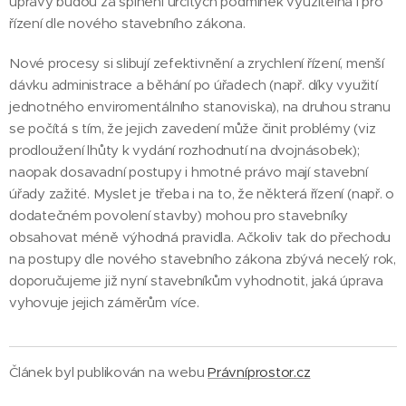
úpravy budou za splnění určitých podmínek využitelná i pro
řízení dle nového stavebního zákona.
Nové procesy si slibují zefektivnění a zrychlení řízení, menší
dávku administrace a běhání po úřadech (např. díky využití
jednotného enviromentálního stanoviska), na druhou stranu
se počítá s tím, že jejich zavedení může činit problémy (viz
prodloužení lhůty k vydání rozhodnutí na dvojnásobek);
naopak dosavadní postupy i hmotné právo mají stavební
úřady zažité. Myslet je třeba i na to, že některá řízení (např. o
dodatečném povolení stavby) mohou pro stavebníky
obsahovat méně výhodná pravidla. Ačkoliv tak do přechodu
na postupy dle nového stavebního zákona zbývá necelý rok,
doporučujeme již nyní stavebníkům vyhodnotit, jaká úprava
vyhovuje jejich záměrům více.
Článek byl publikován na webu
Právníprostor.cz