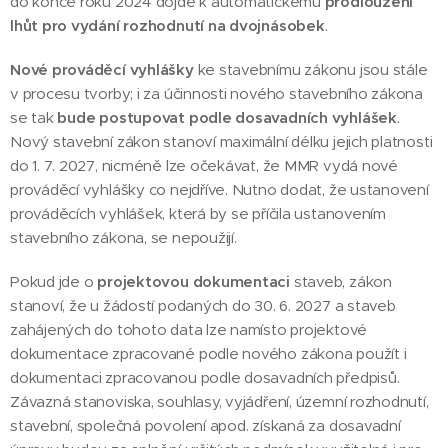
do konce roku 2024 dojde k automatickému
prodloužení
lhůt pro vydání rozhodnutí na dvojnásobek
.
Nové prováděcí vyhlášky
ke stavebnímu zákonu jsou stále
v procesu tvorby; i za účinnosti nového stavebního zákona
se tak
bude postupovat podle dosavadních vyhlášek
.
Nový stavební zákon stanoví maximální délku jejich platnosti
do 1. 7. 2027, nicméně lze očekávat, že MMR vydá nové
prováděcí vyhlášky co nejdříve. Nutno dodat, že ustanovení
prováděcích vyhlášek, která by se příčila ustanovením
stavebního zákona, se nepoužijí.
Pokud jde o
projektovou dokumentaci
staveb, zákon
stanoví, že u žádostí podaných do 30. 6. 2027 a staveb
zahájených do tohoto data lze namísto projektové
dokumentace zpracované podle nového zákona použít i
dokumentaci zpracovanou podle dosavadních předpisů.
Závazná stanoviska, souhlasy, vyjádření, územní rozhodnutí,
stavební, společná povolení apod. získaná za dosavadní