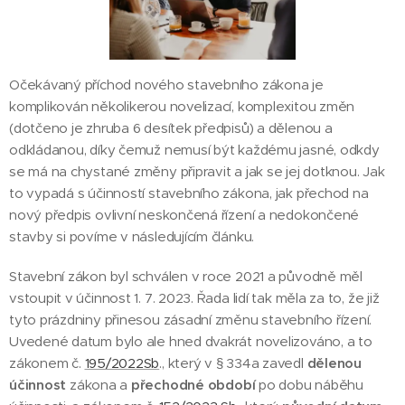
Očekávaný příchod nového stavebního zákona je
komplikován několikerou novelizací, komplexitou změn
(dotčeno je zhruba 6 desítek předpisů) a dělenou a
odkládanou, díky čemuž nemusí být každému jasné, odkdy
se má na chystané změny připravit a jak se jej dotknou. Jak
to vypadá s účinností stavebního zákona, jak přechod na
nový předpis ovlivní neskončená řízení a nedokončené
stavby si povíme v následujícím článku.
Stavební zákon byl schválen v roce 2021 a původně měl
vstoupit v účinnost 1. 7. 2023. Řada lidí tak měla za to, že již
tyto prázdniny přinesou zásadní změnu stavebního řízení.
Uvedené datum bylo ale hned dvakrát novelizováno, a to
zákonem č.
195/2022Sb
., který v § 334a zavedl
dělenou
účinnost
zákona a
přechodné období
po dobu náběhu