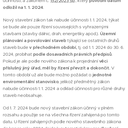
účinnosti, a zákonem č.
152/2023 Sb
., který
původní datum
odložil na 1. 1. 2024
.
Nový stavební zákon tak nabude účinnosti 1. 1. 2024, týkat
se bude ale pouze řízení souvisejících s vyhrazenými
stavbami (stavby dálnic, drah, energetiky apod.).
Územní
plánování a povolování staveb
týkající se ostatních druhů
staveb bude
v přechodném období,
tj. od 1. 1. 2024 do 30. 6.
2024, probíhat
podle dosavadních právních předpisů
.
Pokud je ale podle nového zákona k projednání
věci
příslušný jiný úřad, měl by řízení převzít a dokončit.
V
tomto období už ale bude možno požádat o
jednotné
enviromentální stanovisko
, jelikož předmětný zákon
nabude účinnosti 1. 1. 2024 a odklad účinnosti pro různé druhy
staveb neobsahuje.
Od 1. 7. 2024 bude nový stavební zákon účinný v plném
rozsahu a použije se na všechna řízení zahájená po tomto
datu. U řízení zahájených podle nového stavebního zákona