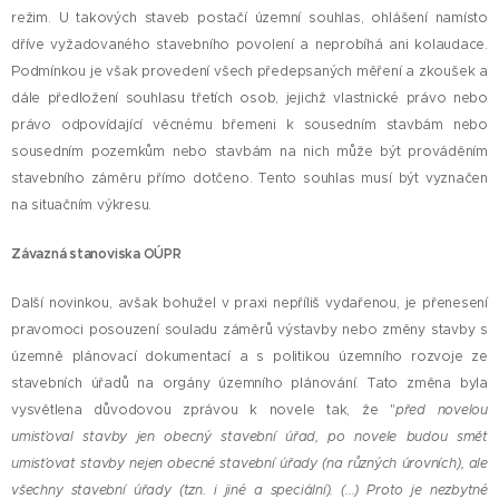
režim. U takových staveb postačí územní souhlas, ohlášení namísto
dříve vyžadovaného stavebního povolení a neprobíhá ani kolaudace.
Podmínkou je však provedení všech předepsaných měření a zkoušek a
dále předložení souhlasu třetích osob, jejichž vlastnické právo nebo
právo odpovídající věcnému břemeni k sousedním stavbám nebo
sousedním pozemkům nebo stavbám na nich může být prováděním
stavebního záměru přímo dotčeno. Tento souhlas musí být vyznačen
na situačním výkresu.
Závazná stanoviska OÚPR
Další novinkou, avšak bohužel v praxi nepříliš vydařenou, je přenesení
pravomoci posouzení souladu záměrů výstavby nebo změny stavby s
územně plánovací dokumentací a s politikou územního rozvoje ze
stavebních úřadů na orgány územního plánování. Tato změna byla
vysvětlena důvodovou zprávou k novele tak, že "
před novelou
umisťoval stavby jen obecný stavební úřad, po novele budou smět
umisťovat stavby nejen obecné stavební úřady (na různých úrovních), ale
všechny stavební úřady (tzn. i jiné a speciální). (...) Proto je nezbytné