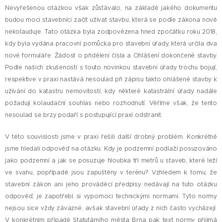
Nevyřešenou otázkou však zůstávalo, na základě jakého dokumentu
budou moci stavebníci začít užívat stavbu, která se podle zákona nově
nekolauduje. Tato otázka byla zodpovězena hned zpočátku roku 2018,
kdy byla vydána pracovní pomůcka pro stavební úřady, která určila dva
nové formuláře: Žádost o přidělení čísla a Ohlášení dokončené stavby.
Podle našich zkušeností s touto novinkou stavební úřady trochu bojují,
respektive v praxi nastává nesoulad při zápisu takto ohlášené stavby k
užívání do katastru nemovitostí, kdy některé katastrální úřady nadále
požadují kolaudační souhlas nebo rozhodnutí. Věříme však, že tento
nesoulad se brzy podaří s postupující praxí odstranit.
V této souvislosti jsme v praxi řešili další drobný problém. Konkrétně
jsme hledali odpověď na otázku: Kdy je podzemní podlaží posuzováno
jako podzemní a jak se posuzuje hloubka tří metrů u staveb, které leží
ve svahu, popřípadě jsou zapuštěny v terénu? Vzhledem k tomu, že
stavební zákon ani jeho prováděcí předpisy nedávají na tuto otázku
odpověď, je zapotřebí si vypomoci technickými normami. Tyto normy
nejsou sice vždy závazné, avšak stavební úřady z nich často vycházejí.
V konkrétním případě Statutárního města Brna pak text normy přijímá