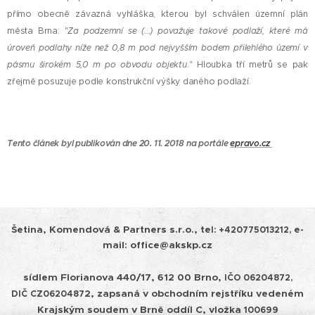
přímo obecně závazná vyhláška, kterou byl schválen územní plán
města Brna: "
Za podzemní se (...) považuje takové podlaží, které má
úroveň podlahy níže než 0,8 m pod nejvyšším bodem přilehlého území v
pásmu širokém 5,0 m po obvodu objektu
." Hloubka tří metrů se pak
zřejmě posuzuje podle konstrukční výšky daného podlaží.
Tento článek byl publikován dne 20. 11. 2018 na portále
epravo.cz
Šetina, Komendová & Partners s.r.o.,
tel:
+420775013212, e-
mail: office@akskp.cz
sídlem Florianova 440/17, 612 00 Brno,
IČO 06204872,
2, zapsaná v obchodním rejstříku vedeném
DIČ
CZ0620487
Krajským soudem v
Brně oddíl C, vložka
100699