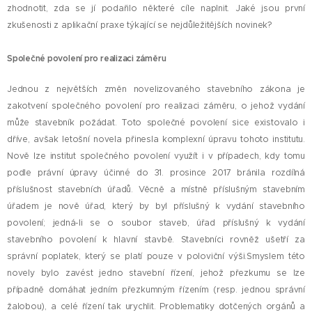
zhodnotit, zda se jí podařilo některé cíle naplnit. Jaké jsou první
zkušenosti z aplikační praxe týkající se nejdůležitějších novinek?
Společné povolení pro realizaci záměru
Jednou z největších změn novelizovaného stavebního zákona je
zakotvení společného povolení pro realizaci záměru, o jehož vydání
může stavebník požádat. Toto společné povolení sice existovalo i
dříve, avšak letošní novela přinesla komplexní úpravu tohoto institutu.
Nově lze institut společného povolení využít i v případech, kdy tomu
podle právní úpravy účinné do 31. prosince 2017 bránila rozdílná
příslušnost stavebních úřadů. Věcně a místně příslušným stavebním
úřadem je nově úřad, který by byl příslušný k vydání stavebního
povolení; jedná-li se o soubor staveb, úřad příslušný k vydání
stavebního povolení k hlavní stavbě. Stavebníci rovněž ušetří za
správní poplatek, který se platí pouze v poloviční výši.Smyslem této
novely bylo zavést jedno stavební řízení, jehož přezkumu se lze
případně domáhat jedním přezkumným řízením (resp. jednou správní
žalobou), a celé řízení tak urychlit. Problematiky dotčených orgánů a