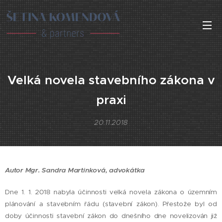
Velká novela stavebního zákona v
praxi
20.11.2018
Autor Mgr. Sandra Martinková, advokátka
Dne 1. 1. 2018 nabyla účinnosti velká novela zákona o územním
plánování a stavebním řádu (stavební zákon). Přestože byl od
doby účinnosti stavební zákon do dnešního dne novelizován již