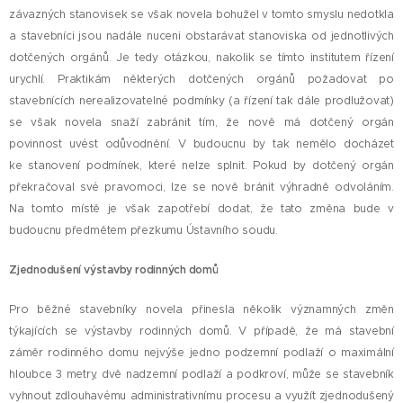
závazných stanovisek se však novela bohužel v tomto smyslu nedotkla
a stavebníci jsou nadále nuceni obstarávat stanoviska od jednotlivých
dotčených orgánů. Je tedy otázkou, nakolik se tímto institutem řízení
urychlí. Praktikám některých dotčených orgánů požadovat po
stavebnících nerealizovatelné podmínky (a řízení tak dále prodlužovat)
se však novela snaží zabránit tím, že nově má dotčený orgán
povinnost uvést odůvodnění. V budoucnu by tak nemělo docházet
ke stanovení podmínek, které nelze splnit. Pokud by dotčený orgán
překračoval své pravomoci, lze se nově bránit výhradně odvoláním.
Na tomto místě je však zapotřebí dodat, že tato změna bude v
budoucnu předmětem přezkumu Ústavního soudu.
Zjednodušení výstavby rodinných domů
Pro běžné stavebníky novela přinesla několik významných změn
týkajících se výstavby rodinných domů. V případě, že má stavební
záměr rodinného domu nejvýše jedno podzemní podlaží o maximální
hloubce 3 metry, dvě nadzemní podlaží a podkroví, může se stavebník
vyhnout zdlouhavému administrativnímu procesu a využít zjednodušený