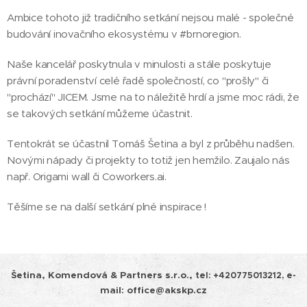
Ambice tohoto již tradičního setkání nejsou malé - společné
budování inovačního ekosystému v #brnoregion.
Naše kancelář poskytnula v minulosti a stále poskytuje
právní poradenství celé řadě společností, co "prošly" či
"prochází" JICEM. Jsme na to náležitě hrdí a jsme moc rádi, že
se takových setkání můžeme účastnit.
Tentokrát se účastnil Tomáš Šetina a byl z průběhu nadšen.
Novými nápady či projekty to totiž jen hemžilo. Zaujalo nás
např. Origami wall či Coworkers.ai.
Těšíme se na další setkání plné inspirace !
Šetina, Komendová & Partners s.r.o.,
tel:
+420775013212, e-
mail: office@akskp.cz