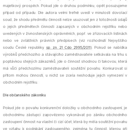
majetkový prospěch. Pokud jde o druhou podmínku, opět posuzujeme
případ od případu. Dle autora velmi trefně uvedl v minulosti dovolací
soud, že shodu předmětu činnosti nelze usuzovat jen z totožnosti údajů
o jejich předmětech činnosti zapsaných v obchodním rejstříku nebo
uvedených v živnostenských oprávněních, popř. ve zřizovacích listinách
nebo ve zvláštních právních předpisech (viz rozhodnutí Nejvyššího
soudu České republiky,
sp. zn. 21 Cdo 2995/2011
). Pokud se nabídka
výrobků předchozího a stávajícího zaměstnavatele setkávala na trhu s
poptávkou stejných zákazníků, jde o činnost shodnou či takovou, která
má vůči předchozímu zaměstnavateli soutěžní povahu. Konkurovat si
přitom mohou činnosti, u nichž se zcela neshoduje jejich vymezení v
obchodním rejstříku.
Dle občanského zákoníku
Pokud jde o povahu konkurenční doložky u obchodního zastoupení, je
obchodnímu zástupci zapovězeno vykonávat po zániku obchodního
zastoupení činnost na vlastní či cizí účet, která by měla soutěžní povahu
ve vztahu k podnikání zastoupeného, zejména tu činnost, kterou při