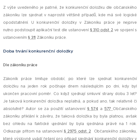
Z výše uvedeného je patrné, že konkurenční doložku dle občanského
zákoníku lze sjednat v naprosté většině případů, kde má své logické
opodstatnění. U konkurenční doložky v Zákoníku práce je nejprve
nutno podstoupit aplikační test dle ustanovení
§ 310 odst. 2
ve spojení s
ustanovením
§ 311
Zákoníku práce.
Doba trvání konkurenční doložky
Dle zákoníku práce
Zákoník práce limituje období, po které lze sjednat konkurenční
doložku na jeden rok počínaje dnem následujícím po dni, kdy byl
ukončen pracovní poměr. Co když sjednají smluvní strany dobu 3 let?
Je taková konkurenční doložka neplatná, a pokud ano, tak relativně či
absolutně? Autor se za použití ustanovení
§ 574
a
577
Občanského
zákoníku přiklání k závěru, že taková doložka by byla platnou, avšak
bez ohledu na faktické ujednání by byla sjednána právě na 1 rok.
Odkazuje přitom na ustanovení
§ 2975 odst. 2
Občanského zákoníku,
které výslovně uvádí řešení pro případ sjednání konkurenční doložky v