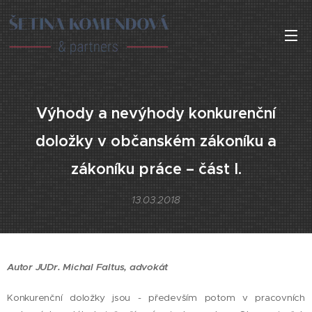
Výhody a nevýhody konkurenční
doložky v občanském zákoníku a
zákoníku práce – část I.
13.03.2018
Autor JUDr. Michal Faltus, advokát
Konkurenční doložky jsou - především potom v pracovních