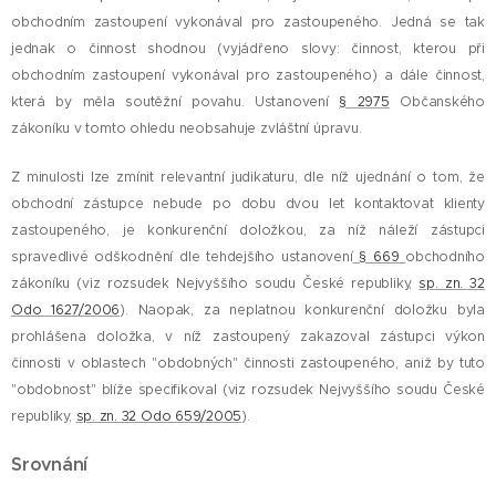
obchodním zastoupení vykonával pro zastoupeného. Jedná se tak
jednak o činnost shodnou (vyjádřeno slovy: činnost, kterou při
obchodním zastoupení vykonával pro zastoupeného) a dále činnost,
která by měla soutěžní povahu. Ustanovení
§ 2975
Občanského
zákoníku v tomto ohledu neobsahuje zvláštní úpravu.
Z minulosti lze zmínit relevantní judikaturu, dle níž ujednání o tom, že
obchodní zástupce nebude po dobu dvou let kontaktovat klienty
zastoupeného, je konkurenční doložkou, za níž náleží zástupci
spravedlivé odškodnění dle tehdejšího ustanovení
§ 669
obchodního
zákoníku (viz rozsudek Nejvyššího soudu České republiky,
sp. zn. 32
Odo 1627/2006
). Naopak, za neplatnou konkurenční doložku byla
prohlášena doložka, v níž zastoupený zakazoval zástupci výkon
činnosti v oblastech "obdobných" činnosti zastoupeného, aniž by tuto
"obdobnost" blíže specifikoval (viz rozsudek Nejvyššího soudu České
republiky,
sp. zn. 32 Odo 659/2005
).
Srovnání