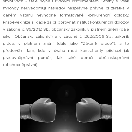
smlouvách - stále hojně užívaným instrumentem. Strany si však
mnohdy neuvědomují následky nesprávně právně či zkrátka v
daném vztahu nevhodně formulované konkurenční doložky.
Příspěvek níže si klade za cíl porovnat institut konkurenční doložky
v zákoně č. 89/2012 Sb., občanský zákoník, v platném znění (dále
jako "Občanský zákoník") a v zákoně č. 262/2006 Sb., zákoník
práce, v platném znění (dále jako "Zákoník práce"), a to
především tam, kde v úvahu mezi kontrahenty přichází jak
pracovněprávní poměr, tak také poměr občanskoprávní
(obchodněprávní).