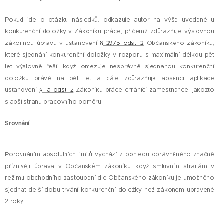
Pokud jde o otázku následků, odkazuje autor na výše uvedené u
konkurenční doložky v Zákoníku práce, přičemž zdůrazňuje výslovnou
zákonnou úpravu v ustanovení
§ 2975 odst. 2
Občanského zákoníku,
které sjednání konkurenční doložky v rozporu s maximální délkou pět
let výslovně řeší, když omezuje nesprávně sjednanou konkurenční
doložku právě na pět let a dále zdůrazňuje absenci aplikace
ustanovení
§ 1a odst. 2
Zákoníku práce chránící zaměstnance, jakožto
slabší stranu pracovního poměru.
Srovnání
Porovnáním absolutních limitů vychází z pohledu oprávněného značně
příznivěji úprava v Občanském zákoníku, když smluvním stranám v
režimu obchodního zastoupení dle Občanského zákoníku je umožněno
sjednat delší dobu trvání konkurenční doložky než zákonem upravené
2 roky.