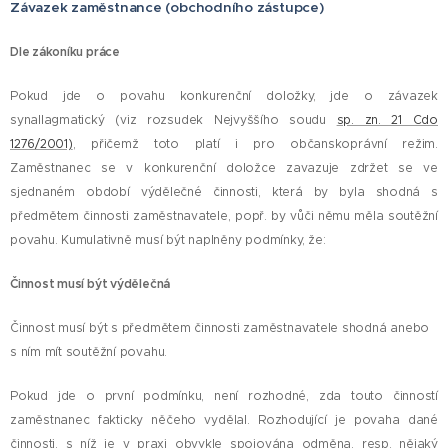
Závazek zaměstnance (obchodního zástupce)
Dle zákoníku práce
Pokud jde o povahu konkurenční doložky, jde o závazek
synallagmatický (viz rozsudek Nejvyššího soudu
sp. zn. 21 Cdo
1276/2001)
, přičemž toto platí i pro občanskoprávní režim.
Zaměstnanec se v konkurenční doložce zavazuje zdržet se ve
sjednaném období výdělečné činnosti, která by byla shodná s
předmětem činnosti zaměstnavatele, popř. by vůči němu měla soutěžní
povahu. Kumulativně musí být naplněny podmínky, že:
Činnost musí být výdělečná
Činnost musí být s předmětem činnosti zaměstnavatele shodná anebo
s ním mít soutěžní povahu.
Pokud jde o první podmínku, není rozhodné, zda touto činností
zaměstnanec fakticky něčeho vydělal. Rozhodující je povaha dané
činnosti, s níž je v praxi obvykle spojována odměna, resp. nějaký