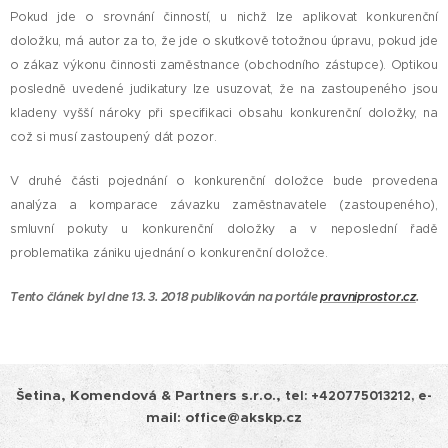
Pokud jde o srovnání činností, u nichž lze aplikovat konkurenční
doložku, má autor za to, že jde o skutkově totožnou úpravu, pokud jde
o zákaz výkonu činnosti zaměstnance (obchodního zástupce). Optikou
posledně uvedené judikatury lze usuzovat, že na zastoupeného jsou
kladeny vyšší nároky při specifikaci obsahu konkurenční doložky, na
což si musí zastoupený dát pozor.
V druhé části pojednání o konkurenční doložce bude provedena
analýza a komparace závazku zaměstnavatele (zastoupeného),
smluvní pokuty u konkurenční doložky a v neposlední řadě
problematika zániku ujednání o konkurenční doložce.
Tento článek byl dne 13. 3. 2018 publikován na portále
pravniprostor.cz
.
Šetina, Komendová & Partners s.r.o.,
tel:
+420775013212, e-
mail: office@akskp.cz