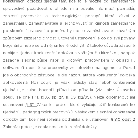
konkurenční doložku sjednat tam, kde to je možné od zaměstnance
spravedlivě požadovat s ohledem na povahu informací, poznatků,
znalostí pracovních a technologických postupů, které získal v
zaměstnání u zaměstnavatele a jejichž využití při činnosti zaměstnance
po skončení pracovního poměru by mohlo zaměstnavateli závažným
způsobem ztížit jeho činnost. Citované ustanovení je co do své povahy
kogentní a nelze se od něj smluvně odchýlit. Z tohoto důvodu zásadně
nepůjde sjednat konkurenční doložku s vrátným či uklízečkou, naopak
zásadně sjednat půjde např. s klíčovým pracovníkem v oblasti IT,
software či obecně se pracovníky vrcholového managementu. Pokud
jde o obchodního zástupce, je dle názoru autora konkurenční doložka
aplikovatelná. Rozhodující je však faktický stav, neboť konkurenční
ujednání je nutno hodnotit případ od případu (viz nález Ústavního
soudu ze dne 1. 11. 1995,
sp. zn. II. ÚS 192/95
). Nelze opomenout ani
ustanovení
§ 311
Zákoníku práce, které vylučuje užití konkurenčního
ujednání u pedagogických pracovníků. Následkem sjednání konkurenční
doložky tam, kde není splněna podmínka dle ustanovení
§ 310 odst. 2
Zákoníku práce, je neplatnost konkurenční doložky.