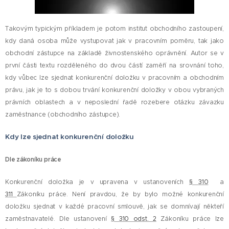
Takovým typickým příkladem je potom institut obchodního zastoupení,
kdy daná osoba může vystupovat jak v pracovním poměru, tak jako
obchodní zástupce na základě živnostenského oprávnění. Autor se v
první části textu rozděleného do dvou částí zaměří na srovnání toho,
kdy vůbec lze sjednat konkurenční doložku v pracovním a obchodním
právu, jak je to s dobou trvání konkurenční doložky v obou vybraných
právních oblastech a v neposlední řadě rozebere otázku závazku
zaměstnance (obchodního zástupce).
Kdy lze sjednat konkurenční doložku
Dle zákoníku práce
Konkurenční doložka je v upravena v ustanoveních
§ 310
a
311
Zákoníku práce. Není pravdou, že by bylo možné konkurenční
doložku sjednat v každé pracovní smlouvě, jak se domnívají někteří
zaměstnavatelé. Dle ustanovení
§ 310 odst. 2
Zákoníku práce lze