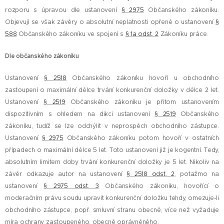
rozporu s úpravou dle ustanovení
§ 2975
Občanského zákoníku.
Objevují se však závěry o absolutní neplatnosti opřené o ustanovení
§
588
Občanského zákoníku ve spojení s
§ 1a odst. 2
Zákoníku práce.
Dle občanského zákoníku
Ustanovení
§ 2518
Občanského zákoníku hovoří u obchodního
zastoupení o maximální délce trvání konkurenční doložky v délce 2 let.
Ustanovení
§ 2519
Občanského zákoníku je přitom ustanovením
dispozitivním s ohledem na dikci ustanovení
§ 2519
Občanského
zákoníku, tudíž se lze odchýlit v neprospěch obchodního zástupce.
Ustanovení
§ 2975
Občanského zákoníku potom hovoří v ostatních
případech o maximální délce 5 let. Toto ustanovení již je kogentní. Tedy,
absolutním limitem doby trvání konkurenční doložky je 5 let. Nikoliv na
závěr odkazuje autor na ustanovení
§ 2518 odst. 2
, potažmo na
ustanovení
§ 2975 odst. 3
Občanského zákoníku, hovořící o
moderačním právu soudu upravit konkurenční doložku tehdy, omezuje-li
obchodního zástupce, popř. smluvní stranu obecně, více než vyžaduje
míra ochrany zastoupeného, obecně oprávněného.