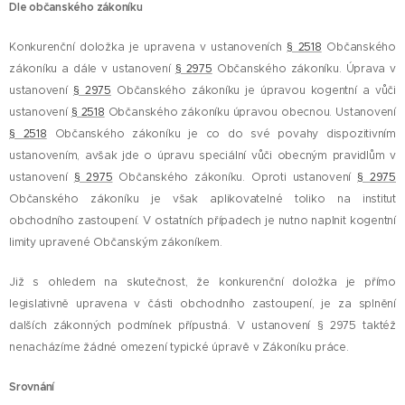
Dle občanského zákoníku
Konkurenční doložka je upravena v ustanoveních
§ 2518
Občanského
zákoníku a dále v ustanovení
§ 2975
Občanského zákoníku. Úprava v
ustanovení
§ 2975
Občanského zákoníku je úpravou kogentní a vůči
ustanovení
§ 2518
Občanského zákoníku úpravou obecnou. Ustanovení
§ 2518
Občanského zákoníku je co do své povahy dispozitivním
ustanovením, avšak jde o úpravu speciální vůči obecným pravidlům v
ustanovení
§ 2975
Občanského zákoníku. Oproti ustanovení
§ 2975
Občanského zákoníku je však aplikovatelné toliko na institut
obchodního zastoupení. V ostatních případech je nutno naplnit kogentní
limity upravené Občanským zákoníkem.
Již s ohledem na skutečnost, že konkurenční doložka je přímo
legislativně upravena v části obchodního zastoupení, je za splnění
dalších zákonných podmínek přípustná. V ustanovení § 2975 taktéž
nenacházíme žádné omezení typické úpravě v Zákoníku práce.
Srovnání