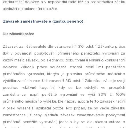
konkurenční doložce a v neposlední řadě též na problematiku zániku
ujednání o konkurenční doložce.
Závazek zaměstnavatele (zastoupeného)
Dle zákoníku práce
Závazek zaměstnavatele dle ustanovení § 310 odst. 1 Zákoníku práce
tkví v povinnosti poskytování přiměřeného peněžitého vyrovnání za
každý měsíc závazku po sjednanou dobu trvání ujednání o konkurenční
doložce. Zákoník práce současně stanovil dolní limit peněžitého
přiměřeného vyrovnání, kterým je polovina průměrného měsíčního
výdělku zaměstnance. Ustanovení § 310 odst. 1 Zákoníku práce je svojí
povahou relativně kogentní, kdy se lze odchýlit ve prospěch
zaměstnance, např. peněžité vyrovnání ve výši 80% či 100%
průměrného měsíčního výdělku. Dle názoru autora tento závazek nečiní
v praxi výraznější aplikační potíže. Pro případ, že by vedle závazku
zaměstnance již nebyl sjednán závazek zaměstnavatele poskytnout
přiměřené peněžité vyrovnání, jednalo by se dle názoru autora o