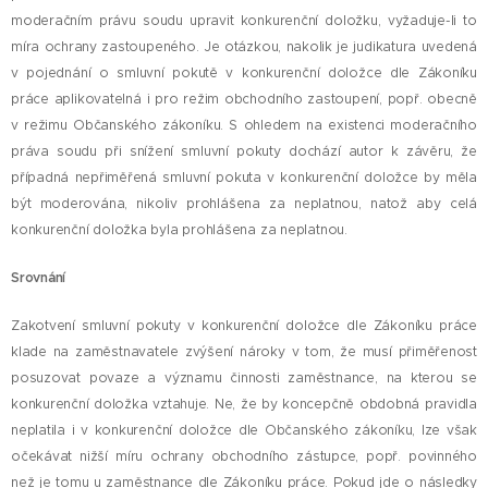
moderačním právu soudu upravit konkurenční doložku, vyžaduje-li to
míra ochrany zastoupeného. Je otázkou, nakolik je judikatura uvedená
v pojednání o smluvní pokutě v konkurenční doložce dle Zákoníku
práce aplikovatelná i pro režim obchodního zastoupení, popř. obecně
v režimu Občanského zákoníku. S ohledem na existenci moderačního
práva soudu při snížení smluvní pokuty dochází autor k závěru, že
případná nepřiměřená smluvní pokuta v konkurenční doložce by měla
být moderována, nikoliv prohlášena za neplatnou, natož aby celá
konkurenční doložka byla prohlášena za neplatnou.
Srovnání
Zakotvení smluvní pokuty v konkurenční doložce dle Zákoníku práce
klade na zaměstnavatele zvýšení nároky v tom, že musí přiměřenost
posuzovat povaze a významu činnosti zaměstnance, na kterou se
konkurenční doložka vztahuje. Ne, že by koncepčně obdobná pravidla
neplatila i v konkurenční doložce dle Občanského zákoníku, lze však
očekávat nižší míru ochrany obchodního zástupce, popř. povinného
než je tomu u zaměstnance dle Zákoníku práce. Pokud jde o následky