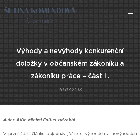
Výhody a nevýhody konkurenční
doložky v občanském zákoníku a
zákoníku práce – část II.
20.03.2018
Autor JUDr. Michal Faltus, advokát
V první části článku pojednávajícího o výhodách a nevýhodách