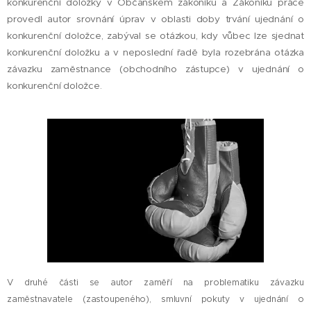
konkurenční doložky v Občanském zákoníku a Zákoníku práce
provedl autor srovnání úprav v oblasti doby trvání ujednání o
konkurenční doložce, zabýval se otázkou, kdy vůbec lze sjednat
konkurenční doložku a v neposlední řadě byla rozebrána otázka
závazku zaměstnance (obchodního zástupce) v ujednání o
konkurenční doložce.
V druhé části se autor zaměří na problematiku závazku
zaměstnavatele (zastoupeného), smluvní pokuty v ujednání o