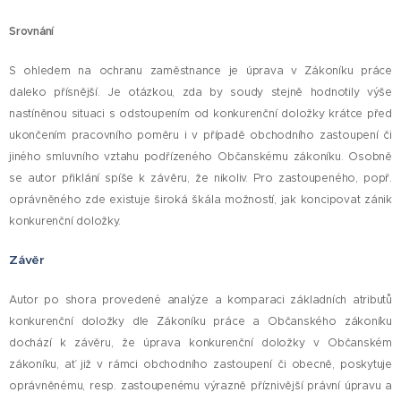
Srovnání
S ohledem na ochranu zaměstnance je úprava v Zákoníku práce
daleko přísnější. Je otázkou, zda by soudy stejně hodnotily výše
nastíněnou situaci s odstoupením od konkurenční doložky krátce před
ukončením pracovního poměru i v případě obchodního zastoupení či
jiného smluvního vztahu podřízeného Občanskému zákoníku. Osobně
se autor přiklání spíše k závěru, že nikoliv. Pro zastoupeného, popř.
oprávněného zde existuje široká škála možností, jak koncipovat zánik
konkurenční doložky.
Závěr
Autor po shora provedené analýze a komparaci základních atributů
konkurenční doložky dle Zákoníku práce a Občanského zákoníku
dochází k závěru, že úprava konkurenční doložky v Občanském
zákoníku, ať již v rámci obchodního zastoupení či obecně, poskytuje
oprávněnému, resp. zastoupenému výrazně příznivější právní úpravu a