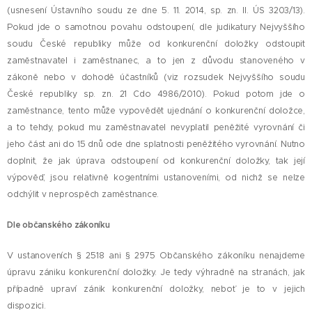
(usnesení Ústavního soudu ze dne 5. 11. 2014, sp. zn. II. ÚS 3203/13).
Pokud jde o samotnou povahu odstoupení, dle judikatury Nejvyššího
soudu České republiky může od konkurenční doložky odstoupit
zaměstnavatel i zaměstnanec, a to jen z důvodu stanoveného v
zákoně nebo v dohodě účastníků (viz rozsudek Nejvyššího soudu
České republiky sp. zn. 21 Cdo 4986/2010). Pokud potom jde o
zaměstnance, tento může vypovědět ujednání o konkurenční doložce,
a to tehdy, pokud mu zaměstnavatel nevyplatil peněžité vyrovnání či
jeho část ani do 15 dnů ode dne splatnosti peněžitého vyrovnání. Nutno
doplnit, že jak úprava odstoupení od konkurenční doložky, tak její
výpověď, jsou relativně kogentními ustanoveními, od nichž se nelze
odchýlit v neprospěch zaměstnance.
Dle občanského zákoníku
V ustanoveních § 2518 ani § 2975 Občanského zákoníku nenajdeme
úpravu zániku konkurenční doložky. Je tedy výhradně na stranách, jak
případně upraví zánik konkurenční doložky, neboť je to v jejich
dispozici.