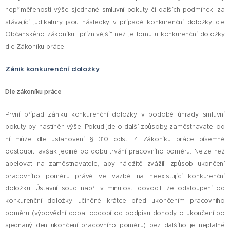
nepřiměřenosti výše sjednané smluvní pokuty či dalších podmínek, za
stávající judikatury jsou následky v případě konkurenční doložky dle
Občanského zákoníku "příznivější" než je tomu u konkurenční doložky
dle Zákoníku práce.
Zánik konkurenční doložky
Dle zákoníku práce
První případ zániku konkurenční doložky v podobě úhrady smluvní
pokuty byl nastíněn výše. Pokud jde o další způsoby, zaměstnavatel od
ní může dle ustanovení § 310 odst. 4 Zákoníku práce písemně
odstoupit, avšak jedině po dobu trvání pracovního poměru. Nelze než
apelovat na zaměstnavatele, aby náležitě zvážili způsob ukončení
pracovního poměru právě ve vazbě na neexistující konkurenční
doložku. Ústavní soud např. v minulosti dovodil, že odstoupení od
konkurenční doložky učiněné krátce před ukončením pracovního
poměru (výpovědní doba, období od podpisu dohody o ukončení po
sjednaný den ukončení pracovního poměru) bez dalšího je neplatné