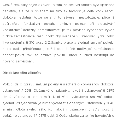
České republiky nejen k závěru o tom, že smluvní pokuta byla sjednána
neplatně, ale že s ohledem na tuto skutečnost je celá konkurenční
doložka neplatná. Autor se s tímto závěrem neztotožňuje, přičemž
zdůrazňuje fakultativní povahu smluvní pokuty při sjednávání
konkurenční doložky. Zaměstnavatel je tak povinen vyhodnotit výkon
funkce zaměstnance, resp. podmínky uvedené v ustanovení § 310 odst.
1 ve spojení s § 310 odst. 2 Zákoníku práce a sjednat smluvní pokutu,
která bude přiměřenou, jakož i dostatečně motivující zaměstnance
nepostupovat tak, že smluvní pokutu uhradí a ihned nastoupí do
nového zaměstnání.
Dle občanského zákoníku
Pokud jde o úpravu smluvní pokuty u ujednání o konkurenční doložce,
ustanovení § 2518 Občanského zákoníku, jakož i ustanovení § 2975
téhož zákona o tomto mlčí. Není však vyloučeno smluvní pokutu
sjednat. Při sjednávání je nutné vycházet z obecných ustanovení § 2048
a násl. Občanského zákoníku, jakož i ustanovení § 2518 odst. 2,
potažmo ustanovení § 2975 odst. 3 Občanského zákoníku hovořících o