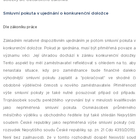
Smluvní pokuta v ujednání o konkurenční doložce
Dle zákoníku práce
Základním relativně dispozitivním ujednáním je potom smluvní pokuta v
konkurenční doložce. Pokud je sjednána, musí být přiměřená povaze a
významu věci. Její úhradou dochází k zániku konkurenční doložky.
Tento aspekt by měl zaměstnavatel reflektovat s ohledem na to, aby
nenastala situace, kdy pro zaměstnance bude finančně daleko
výhodnější smluvní pokutu zaplatit a "pokračovat" ve shodné či
obdobné výdělečné činnosti u nového zaměstnavatele. Přiměřenost
výše smluvní pokuty je také nutné posuzovat případ od případu.
Trojnásobek součtu peněžitého vyrovnání byl v minulosti kvalifikován
jako nepřiměřená smluvní pokuta. Osminásobek průměrného
měsíčního výdělku u obchodního ředitele byl také shledán Nejvyšším
soudem České republiky jako nepřiměřená výše smluvní pokuty (viz.
rozsudek Nejvyššího soudu České republiky, sp. zn. 21 Cdo 4393/2015).
Není bez zajímavosti, že v tomto rozhodnutí dospěl Nejvyšší soud