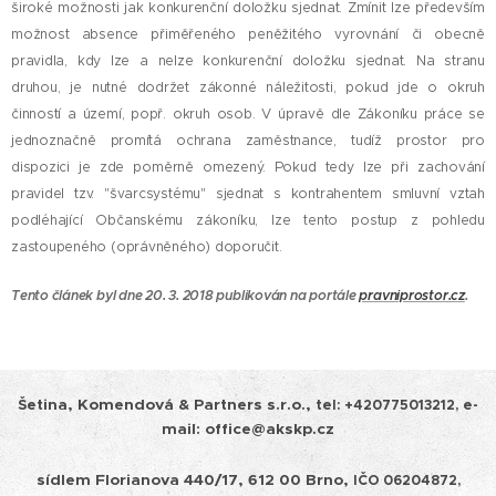
široké možnosti jak konkurenční doložku sjednat. Zmínit lze především
možnost absence přiměřeného peněžitého vyrovnání či obecně
pravidla, kdy lze a nelze konkurenční doložku sjednat. Na stranu
druhou, je nutné dodržet zákonné náležitosti, pokud jde o okruh
činností a území, popř. okruh osob. V úpravě dle Zákoníku práce se
jednoznačně promítá ochrana zaměstnance, tudíž prostor pro
dispozici je zde poměrně omezený. Pokud tedy lze při zachování
pravidel tzv. "švarcsystému" sjednat s kontrahentem smluvní vztah
podléhající Občanskému zákoníku, lze tento postup z pohledu
zastoupeného (oprávněného) doporučit.
Tento článek byl dne 20. 3. 2018 publikován na portále
pravniprostor.cz
.
Šetina, Komendová & Partners s.r.o.,
tel:
+420775013212, e-
mail: office@akskp.cz
sídlem Florianova 440/17, 612 00 Brno,
IČO 06204872,