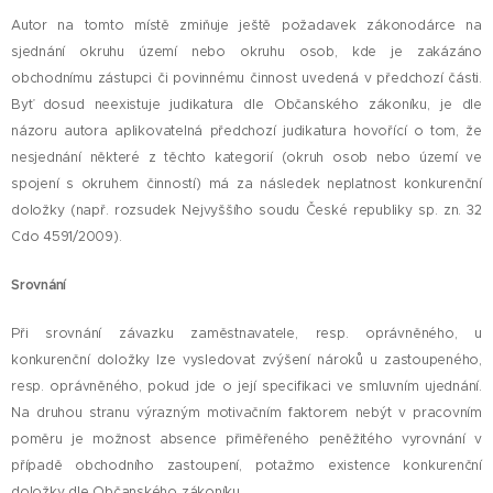
Autor na tomto místě zmiňuje ještě požadavek zákonodárce na
sjednání okruhu území nebo okruhu osob, kde je zakázáno
obchodnímu zástupci či povinnému činnost uvedená v předchozí části.
Byť dosud neexistuje judikatura dle Občanského zákoníku, je dle
názoru autora aplikovatelná předchozí judikatura hovořící o tom, že
nesjednání některé z těchto kategorií (okruh osob nebo území ve
spojení s okruhem činností) má za následek neplatnost konkurenční
doložky (např. rozsudek Nejvyššího soudu České republiky sp. zn. 32
Cdo 4591/2009).
Srovnání
Při srovnání závazku zaměstnavatele, resp. oprávněného, u
konkurenční doložky lze vysledovat zvýšení nároků u zastoupeného,
resp. oprávněného, pokud jde o její specifikaci ve smluvním ujednání.
Na druhou stranu výrazným motivačním faktorem nebýt v pracovním
poměru je možnost absence přiměřeného peněžitého vyrovnání v
případě obchodního zastoupení, potažmo existence konkurenční
doložky dle Občanského zákoníku.