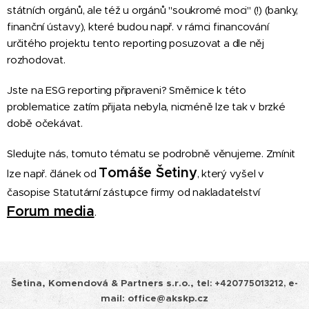
státních orgánů, ale též u orgánů "soukromé moci" (!) (banky,
finanční ústavy), které budou např. v rámci financování
určitého projektu tento reporting posuzovat a dle něj
rozhodovat.
Jste na ESG reporting připraveni? Směrnice k této
problematice zatím přijata nebyla, nicméně lze tak v brzké
době očekávat.
Sledujte nás, tomuto tématu se podrobně věnujeme. Zmínit
Tomáše Šetiny
lze např. článek od
, který vyšel v
časopise Statutární zástupce firmy od nakladatelství
Forum media
.
Šetina, Komendová & Partners s.r.o.,
tel:
+420775013212, e-
mail: office@akskp.cz