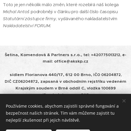
Toto je jen několik málo změn, které rozebírá náš kolega
Michal Antoš
podrobněji v článku pro další číslo časopisu
Statutární zástupce firmy
, vydávaného nakladatelstvím
Nakladatelství FORUM.
Šetina, Komendová & Partners s.r.o.,
tel:
+420775013212, e-
mail: office@akskp.cz
sídlem Florianova 440/17, 612 00 Brno,
IČO 06204872,
2, zapsaná v obchodním rejstříku vedeném
DIČ
CZ0620487
Krajským soudem v
Brně oddíl C, vložka
100699
ID schránky: cepm585
Používáme cookies, abychom zajistili správné fungování a
Zásady ochrany osobních údajů a pravidla cookies
bezpečnost našich stránek. Tím vám můžeme zajistit tu
nejlepší zkušenost při jejich návštěvě.
Úschovy