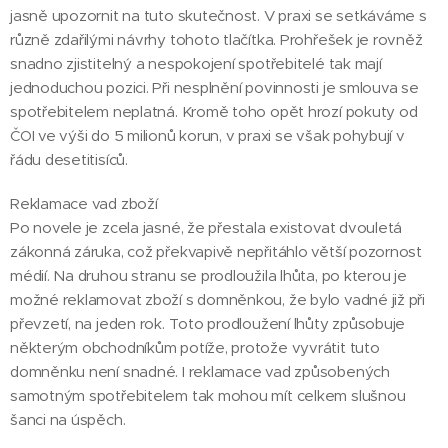
jasně upozornit na tuto skutečnost. V praxi se setkáváme s
různě zdařilými návrhy tohoto tlačítka. Prohřešek je rovněž
snadno zjistitelný a nespokojení spotřebitelé tak mají
jednoduchou pozici. Při nesplnění povinnosti je smlouva se
spotřebitelem neplatná. Kromě toho opět hrozí pokuty od
ČOI ve výši do 5 milionů korun, v praxi se však pohybují v
řádu desetitisíců.
Reklamace vad zboží 🛠️
Po novele je zcela jasné, že přestala existovat dvouletá
zákonná záruka, což překvapivě nepřitáhlo větší pozornost
médií. Na druhou stranu se prodloužila lhůta, po kterou je
možné reklamovat zboží s domněnkou, že bylo vadné již při
převzetí, na jeden rok. Toto prodloužení lhůty způsobuje
některým obchodníkům potíže, protože vyvrátit tuto
domněnku není snadné. I reklamace vad způsobených
samotným spotřebitelem tak mohou mít celkem slušnou
šanci na úspěch.