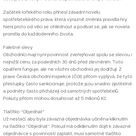
Začátek loňského roku přinesl zásadní novelu
spotřebitelského práva, která výrazně změnila pravidla hry.
Není proto od věci se ohlédnout a podívat se, jak se novela
promítla do každodenního života.
Falešné slevy 💸
Obchodníci mají nyní povinnost zveřejňovat spolu se slevou i
nejnižší cenu za posledních 30 dnů před zlevněním. Toto
opatření funguje, ale ne všichni obchodníci jej dodržují. Z
praxe Česká obchodní inspekce (ČOI) přitom vyplývá, že tyto
přestupky často sankcionuje, protože jsou snadno zjistitelné
a podněty často přicházejí od samotných spotřebitelů.
Pokuty přitom mohou dosahovat až 5 milionů Kč.
Tlačítko "Objednat" 🛒
Už nestačí, aby byla závazná objednávka učiněna kliknutím
na tlačítko "Objednat". Pokud má odkliknutím dojít k závazné
objednávce s povinností zaplatit, musí samotné tlačítko