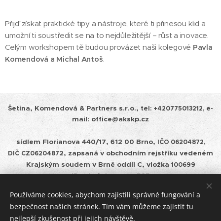
Přijď získat praktické tipy a nástroje, které ti přinesou klid a
umožní ti soustředit se na to nejdůležitější – růst a inovace.
Celým workshopem tě budou provázet naši kolegové
Pavla
Komendová a Michal Antoš
.
Šetina, Komendová & Partners s.r.o.,
tel:
+420775013212, e-
mail: office@akskp.cz
sídlem Florianova 440/17, 612 00 Brno,
IČO 06204872,
2, zapsaná v obchodním rejstříku vedeném
DIČ
CZ0620487
Krajským soudem v
Brně oddíl C, vložka
100699
ID schránky: cepm585
Používáme cookies, abychom zajistili správné fungování a
Zásady ochrany osobních údajů a pravidla cookies
bezpečnost našich stránek. Tím vám můžeme zajistit tu
nejlepší zkušenost při jejich návštěvě.