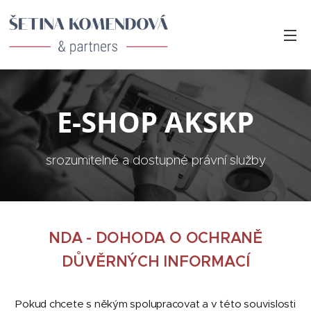
E-SHOP AKSKP
srozumitelné a dostupné právní služby
NDA - DOHODA O OCHRANĚ
DŮVĚRNÝCH INFORMACÍ
Pokud chcete s někým spolupracovat a v této souvislosti