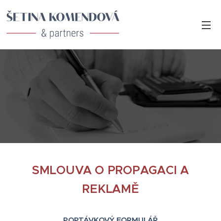
SMLOUVA O PROPAGACI A
REKLAMĚ
POPTÁVKOVÝ FORMULÁŘ