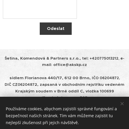
Odeslat
Šetina, Komendová & Partners s.r.o.,
tel:
+420775013212, e-
mail: office@akskp.cz
sídlem Florianova 440/17, 612 00 Brno,
IČO 06204872,
2, zapsaná v obchodním rejstříku vedeném
DIČ
CZ0620487
Krajským soudem v
Brně oddíl C, vložka
100699
ID schránky: cepm585
Používáme cookies, abychom zajistili správné fungování a
Zásady ochrany osobních údajů a pravidla cookies
bezpečnost našich stránek. Tím vám můžeme zajistit tu
nejlepší zkušenost při jejich návštěvě.
Úschovy