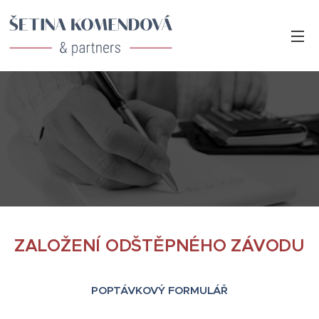
ZALOŽENÍ ODŠTĚPNÉHO ZÁVODU
POPTÁVKOVÝ FORMULÁŘ