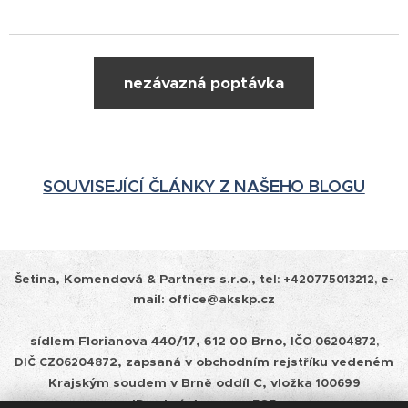
nezávazná poptávka
SOUVISEJÍCÍ ČLÁNKY Z NAŠEHO BLOGU
Šetina, Komendová & Partners s.r.o.,
tel:
+420775013212, e-
mail: office@akskp.cz
sídlem Florianova 440/17, 612 00 Brno,
IČO 06204872,
2, zapsaná v obchodním rejstříku vedeném
DIČ
CZ0620487
Krajským soudem v
Brně oddíl C, vložka
100699
ID schránky: cepm585