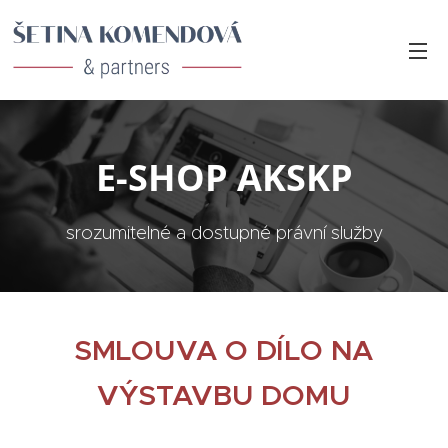
E-SHOP AKSKP
srozumitelné a dostupné právní služby
SMLOUVA O DÍLO NA
VÝSTAVBU DOMU