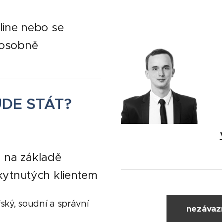
line nebo se
 osobně
UDE STÁT?
 na základě
skytnutých klientem
ský, soudní a správní
nezávaz