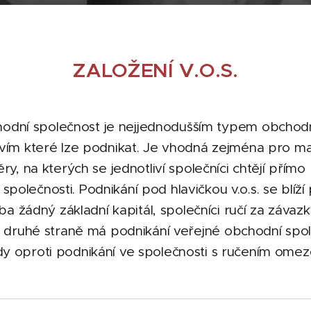
ZALOŽENÍ V.O.S.
odní společnost je nejjednodušším typem obchod
vím které lze podnikat. Je vhodná zejména pro ma
y, na kterých se jednotliví společníci chtějí přímo
polečnosti. Podnikání pod hlavičkou v.o.s. se blíž
ba žádný základní kapitál, společníci ručí za závaz
druhé straně má podnikání veřejné obchodní spole
y oproti podnikání ve společnosti s ručením ome