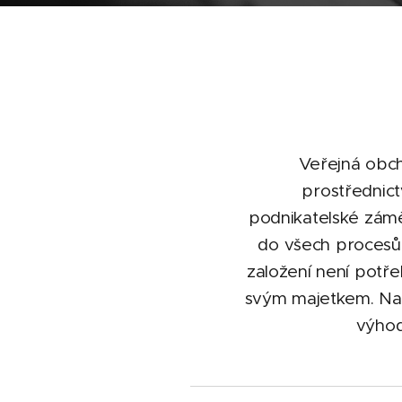
Veřejná obch
prostřednict
podnikatelské záměr
do všech procesů s
založení není potře
svým majetkem. Na 
výhod