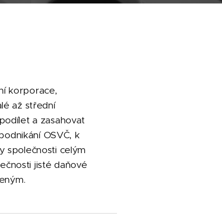
ní korporace,
lé až střední
 podílet a zasahovat
í podnikání OSVČ, k
ky společnosti celým
čnosti jisté daňové
zeným.