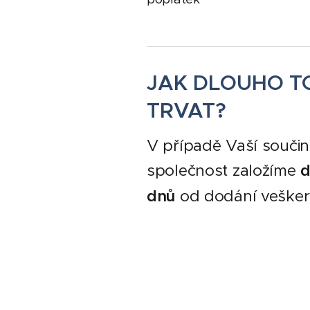
JAK DLOUHO T
TRVAT?
V případě Vaší souči
společnost založíme
d
dnů
od dodání veške