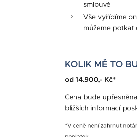
smlouvě
Vše vyřídíme on
můžeme potkat
KOLIK MĚ TO B
od 14.900,- Kč*
Cena bude upřesněna
bližších informací po
*V ceně není zahrnut notář
poplatek