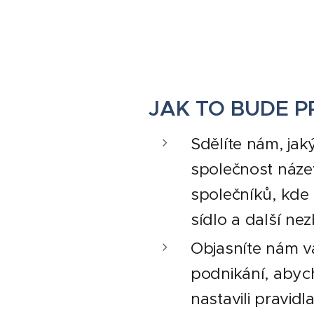
JAK TO BUDE P
Sdělíte nám, jak
společnost název
společníků, kde
sídlo a další ne
Objasníte nám v
podnikání, aby
nastavili pravid