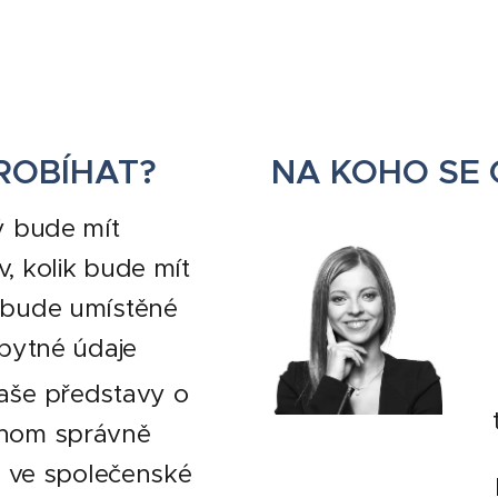
ROBÍHAT?
NA KOHO SE 
ý bude mít
, kolik bude mít
 bude umístěné
zbytné údaje
aše představy o
chom správně
la ve společenské