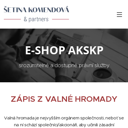
E-SHOP AKSKP
srozumitelné a dostupné právní služby
ZÁPIS Z VALNÉ HROMADY
Valná hromada je nejvyšším orgánem společnosti, neboť se
na ní schází společníci/akcionáři, aby učinili zásadní