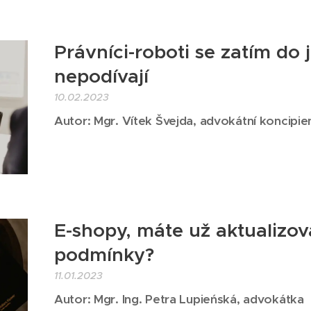
Právníci-roboti se zatím do 
nepodívají
10.02.2023
Autor: Mgr. Vítek Švejda, advokátní koncipie
E-shopy, máte už aktualizo
podmínky?
11.01.2023
Autor: Mgr. Ing. Petra Lupieńská, advokátka