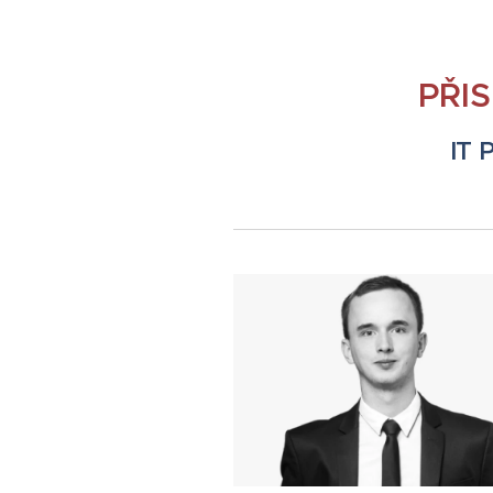
PŘI
IT