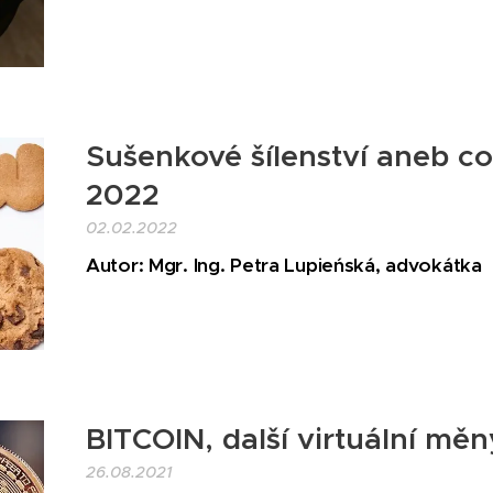
Sušenkové šílenství aneb coo
2022
02.02.2022
Autor: Mgr. Ing. Petra Lupieńská, advokátka
BITCOIN, další virtuální mě
26.08.2021