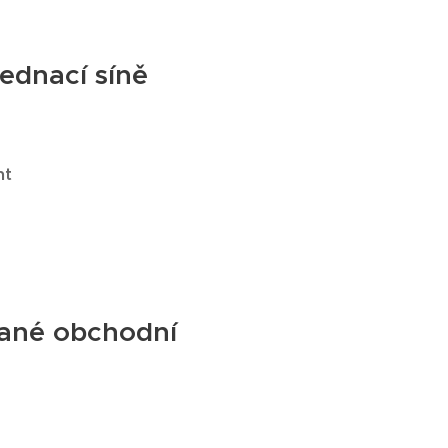
jednací síně
nt
vané obchodní