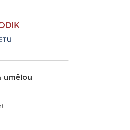
ODIK
ETU
a umělou
nt