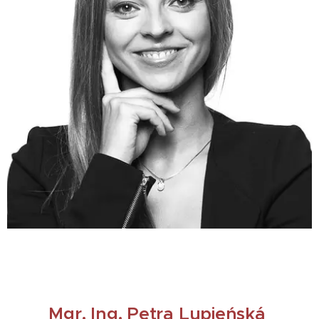
Mgr. Ing. Petra Lupieńská