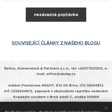
nezávazná poptávka
SOUVISEJÍCÍ ČLÁNKY Z NAŠEHO BLOGU
Šetina, Komendová & Partners s.r.o.,
tel:
+420775013212, e-
mail: office@akskp.cz
sídlem Florianova 440/17, 612 00 Brno,
IČO 06204872,
2, zapsaná v obchodním rejstříku vedeném
DIČ
CZ0620487
Krajským soudem v
Brně oddíl C, vložka
100699
ID schránky: cepm585