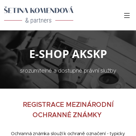
E-SHOP AKSKP
srozumitelné a dostupné právní služby
REGISTRACE MEZINÁRODNÍ
OCHRANNÉ ZNÁMKY
Ochranná
známka slouží k ochraně označení - typicky