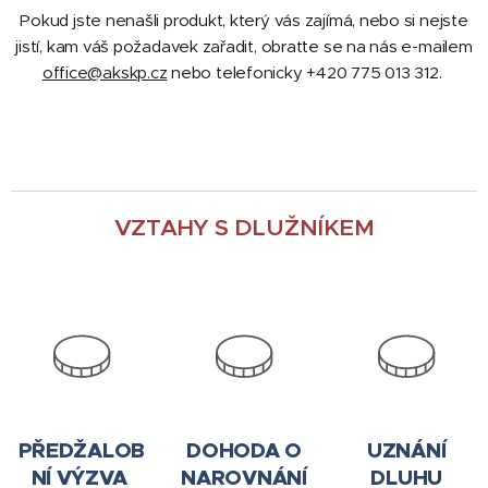
Pokud jste n
enašli produkt, který vás zajímá, nebo si nejste
jistí, kam váš požadavek zařadit,
obraťte se na nás e-mailem
office@akskp.cz
nebo telefonicky +420 775 013 312.
VZTAHY S DLUŽNÍKEM
PŘEDŽALOB
DOHODA O
UZNÁNÍ
NÍ VÝZVA
NAROVNÁNÍ
DLUHU