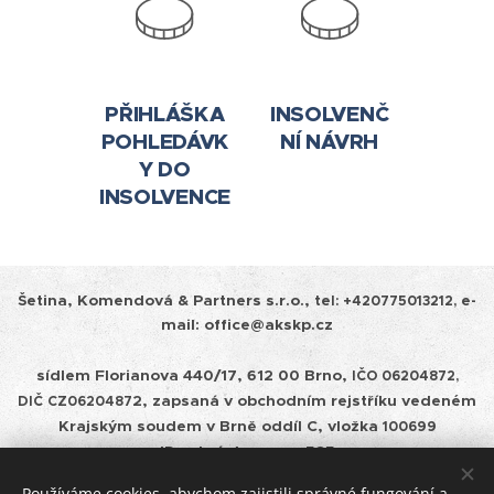
PŘIHLÁŠKA
INSOLVENČ
POHLEDÁVK
NÍ NÁVRH
Y DO
INSOLVENCE
Šetina, Komendová & Partners s.r.o.,
tel:
+420775013212, e-
mail: office@akskp.cz
sídlem Florianova 440/17, 612 00 Brno,
IČO 06204872,
2, zapsaná v obchodním rejstříku vedeném
DIČ
CZ0620487
Krajským soudem v
Brně oddíl C, vložka
100699
ID schránky: cepm585
Používáme cookies, abychom zajistili správné fungování a